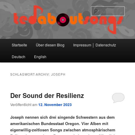
Zum
Zum
primären
sekundären
Such
Inhalt
Inhalt
springen
springen
Hauptmenü
Startseite
Über diesen Blog
Impressum │ Datenschutz
Deutsch
English
SCHLAGWORT-ARCHIV:
JOSEPH
Der Sound der Resilienz
Veröffentlicht am
12. November 2023
Joseph nennen sich drei singende Schwestern aus dem
amerikanischen Bundesstaat Oregon. Vier Alben mit
eigenwillig-zeitlosen Songs zwischen atmosphärischem