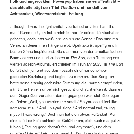
Folk und angerocktem Powerpop haben sie veröffentlicht –
das aktuelle trägt den Titel
The Sun
und handelt von
Achtsamkeit, Widerstandskraft, Heilung.
„I thought I was the light switch you turned on / But I am the
sun.“ Rummms! „Ich hatte mich immer für deinen Lichtschalter
gehalten, doch jetzt weiß ich: Ich bin die Sonne.“ Das sind mal
Verse, an denen man hängenbleibt. Spektakulär, sperrig und im
besten Sinne inspirierend. Sie stammen von der amerikanischen
Band Joseph und sind zu hören in
The Sun
, dem Titelsong des
vierten Joseph-Albums, erschienen im Frühjahr 2023. In
The Sun
befreit sich jemand aus den Fesseln einer nur scheinbar
gesunden Beziehung und beginnt zu strahlen. Das Song-Ich
hatte seine ständig gedrückte Stimmung als „normal“ empfunden,
sämtliche Fehler nur bei sich gesucht und nicht erkannt, dass es
dem Gegenüber vor allem darum gegangen war, sich überlegen
zu fühlen: „Well, you wanted me small / So you could feel like
someone at all / And I played along / And normalized, telling
myself I was wrong.“ Doch nun hat sich etwas verändert: Auf
einmal ist es kein schlechtes Gefühl mehr, sich auch mal gut zu
fühlen („Feeling good doesn’t feel bad anymore“), und dem
unfairen Spiel wird ein Ende gesetzt: „I’m done playing a game