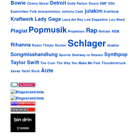
Bowie
Detroit
Cherry Ghost
Dolly Parton
Doors
EMF
ESC
julakim
Exzentriker
Folk
Interpretation
Johnny Cash
Kraftklub
Kraftwerk
Lady Gaga
Lana del Rey
Led Zeppelins
Lou Reed
Popmusik
Rap
Plagiat
Projektion
Refrain
REM
Schlager
Rihanna
Robin Thicke
Rocker
shakira
Songmisshandlung
Synthpop
Sportis
Stairway to Heaven
Taylor Swift
The Cure
The Way You Make Me Feel
Thunderstruck
Ärzte
Xavas
Yacht Rock