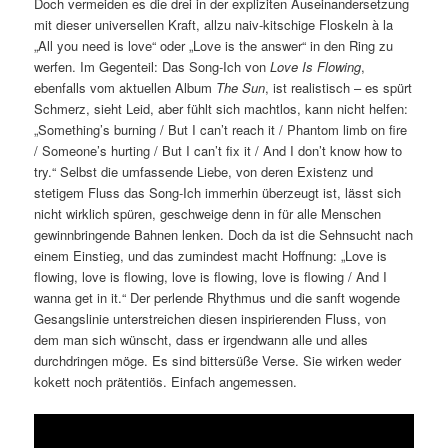
Doch vermeiden es die drei in der expliziten Auseinandersetzung
mit dieser universellen Kraft, allzu naiv-kitschige Floskeln à la
„All you need is love“ oder „Love is the answer“ in den Ring zu
werfen. Im Gegenteil: Das Song-Ich von
Love Is Flowing
,
ebenfalls vom aktuellen Album
The Sun
, ist realistisch – es spürt
Schmerz, sieht Leid, aber fühlt sich machtlos, kann nicht helfen:
„Something’s burning / But I can’t reach it / Phantom limb on fire
/ Someone’s hurting / But I can’t fix it / And I don’t know how to
try.“ Selbst die umfassende Liebe, von deren Existenz und
stetigem Fluss das Song-Ich immerhin überzeugt ist, lässt sich
nicht wirklich spüren, geschweige denn in für alle Menschen
gewinnbringende Bahnen lenken. Doch da ist die Sehnsucht nach
einem Einstieg, und das zumindest macht Hoffnung: „Love is
flowing, love is flowing, love is flowing, love is flowing / And I
wanna get in it.“ Der perlende Rhythmus und die sanft wogende
Gesangslinie unterstreichen diesen inspirierenden Fluss, von
dem man sich wünscht, dass er irgendwann alle und alles
durchdringen möge. Es sind bittersüße Verse. Sie wirken weder
kokett noch prätentiös. Einfach angemessen.