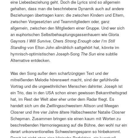
eine Liebesbeziehung geht. Doch die Lyrics sind so allgemein
gehalten, dass man die beschriebene Dynamik auch auf andere
Beziehungen übertragen kann: die zwischen Kindern und Eltern,
zwischen Vorgesetzten und Teammitgliedern oder, ganz
allgemein, zwischen den Mitgliedern einer Gruppe. Und wer sich
an euphorischen Selbstbehauptungsgassenhauern wie Gloria
Gaynors
I Will Survive
, Chers
Strong Enough
oder
I’m Still
Standing
von Elton John allmählich sattgehört hat, könnte im
hymnisch-optimistischen Joseph-Song
The Sun
eine subtile
Alternative entdecken.
Was den Song außer dem scharfzüngigen Text und der
mitreißenden Melodie hörenswert macht, sind der gefühlvolle
Vortrag und die ungewöhnlichen Menschen dahinter. Joseph ist
ein Trio, das in den USA schon einen gewissen Bekanntheitsgrad
hat, im Rest der Welt aber eher unter dem Radar fliegt. Es
handelt sich um die Zwillingsschwestern Allison und Meegan
Closner und ihre vier Jahre ältere Halbschwester Natalie Closner
Schepman. Zusammen bringen sie einen kaum mit Worten zu
beschreibenden Harmoniegesang auf die Bühne, den wohl nur ein
derart unkonventionelles Schwesterngespann so hinbekommt.
Damit ist nicht etwa eine klinische Perfektion, ein kunstvoll