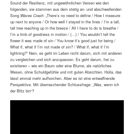
Sound der Resilienz, mit ungewöhnlichen Versen wie den
folgenden, sie stammen aus dem stetig an- und abschwellenden
Song
Waves Crash
: „There’s no need to define / How I measure
up next to anyone / Or how well I stayed in the lines / I’m a tall,
tall tree reaching up in the breeze / All I have to do is breathe /
I’m a limb of goodness in motion / (…) / You wouldn’t tell the
flower it was made of sin / You know it’s good just for being /
What if, what if I’m not made of sin? / What if, what if I’m
lightning?“ Nein, es geht im Leben nicht darum, sich mit anderen
zu vergleichen und sich anzupassen. Es geht darum, frei zu
existieren – wie ein Baum oder eine Blume, als natürliches
Wesen, ohne Schuldgefühle und mit guten Absichten. Holla, das
lässt einmal mehr aufhorchen. Aber es ist eine entwaffnende
Perspektive. Mit überraschender Schlussfrage: „Was, wenn ich
der Blitz bin“?