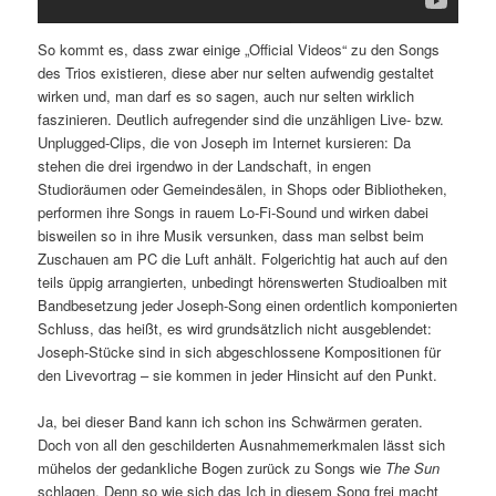
So kommt es, dass zwar einige „Official Videos“ zu den Songs
des Trios existieren, diese aber nur selten aufwendig gestaltet
wirken und, man darf es so sagen, auch nur selten wirklich
faszinieren. Deutlich aufregender sind die unzähligen Live- bzw.
Unplugged-Clips, die von Joseph im Internet kursieren: Da
stehen die drei irgendwo in der Landschaft, in engen
Studioräumen oder Gemeindesälen, in Shops oder Bibliotheken,
performen ihre Songs in rauem Lo-Fi-Sound und wirken dabei
bisweilen so in ihre Musik versunken, dass man selbst beim
Zuschauen am PC die Luft anhält. Folgerichtig hat auch auf den
teils üppig arrangierten, unbedingt hörenswerten Studioalben mit
Bandbesetzung jeder Joseph-Song einen ordentlich komponierten
Schluss, das heißt, es wird grundsätzlich nicht ausgeblendet:
Joseph-Stücke sind in sich abgeschlossene Kompositionen für
den Livevortrag – sie kommen in jeder Hinsicht auf den Punkt.
Ja, bei dieser Band kann ich schon ins Schwärmen geraten.
Doch von all den geschilderten Ausnahmemerkmalen lässt sich
mühelos der gedankliche Bogen zurück zu Songs wie
The Sun
schlagen. Denn so wie sich das Ich in diesem Song frei macht