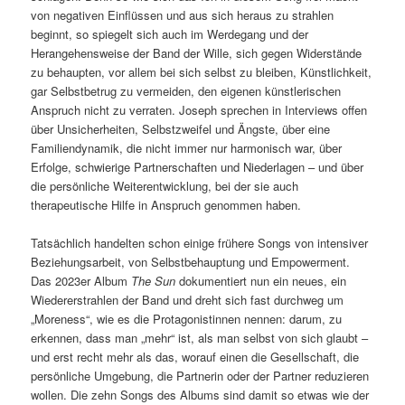
von negativen Einflüssen und aus sich heraus zu strahlen
beginnt, so spiegelt sich auch im Werdegang und der
Herangehensweise der Band der Wille, sich gegen Widerstände
zu behaupten, vor allem bei sich selbst zu bleiben, Künstlichkeit,
gar Selbstbetrug zu vermeiden, den eigenen künstlerischen
Anspruch nicht zu verraten. Joseph sprechen in Interviews offen
über Unsicherheiten, Selbstzweifel und Ängste, über eine
Familiendynamik, die nicht immer nur harmonisch war, über
Erfolge, schwierige Partnerschaften und Niederlagen – und über
die persönliche Weiterentwicklung, bei der sie auch
therapeutische Hilfe in Anspruch genommen haben.
Tatsächlich handelten schon einige frühere Songs von intensiver
Beziehungsarbeit, von Selbstbehauptung und Empowerment.
Das 2023er Album
The Sun
dokumentiert nun ein neues, ein
Wiedererstrahlen der Band und dreht sich fast durchweg um
„Moreness“, wie es die Protagonistinnen nennen: darum, zu
erkennen, dass man „mehr“ ist, als man selbst von sich glaubt –
und erst recht mehr als das, worauf einen die Gesellschaft, die
persönliche Umgebung, die Partnerin oder der Partner reduzieren
wollen. Die zehn Songs des Albums sind damit so etwas wie der