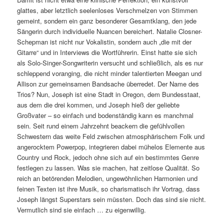
glattes, aber letztlich seelenloses Verschmelzen von Stimmen
gemeint, sondern ein ganz besonderer Gesamtklang, den jede
Sängerin durch individuelle Nuancen bereichert. Natalie Closner-
Schepman ist nicht nur Vokalistin, sondern auch „die mit der
Gitarre“ und in Interviews die Wortführerin. Einst hatte sie sich
als Solo-Singer-Songwriterin versucht und schließlich, als es nur
schleppend voranging, die nicht minder talentierten Meegan und
Allison zur gemeinsamen Bandsache überredet. Der Name des
Trios? Nun, Joseph ist eine Stadt in Oregon, dem Bundesstaat,
aus dem die drei kommen, und Joseph hieß der geliebte
Großvater – so einfach und bodenständig kann es manchmal
sein. Seit rund einem Jahrzehnt beackern die gefühlvollen
Schwestern das weite Feld zwischen atmosphärischem Folk und
angerocktem Powerpop, integrieren dabei mühelos Elemente aus
Country und Rock, jedoch ohne sich auf ein bestimmtes Genre
festlegen zu lassen. Was sie machen, hat zeitlose Qualität. So
reich an betörenden Melodien, ungewöhnlichen Harmonien und
feinen Texten ist ihre Musik, so charismatisch ihr Vortrag, dass
Joseph längst Superstars sein müssten. Doch das sind sie nicht.
Vermutlich sind sie einfach … zu eigenwillig.