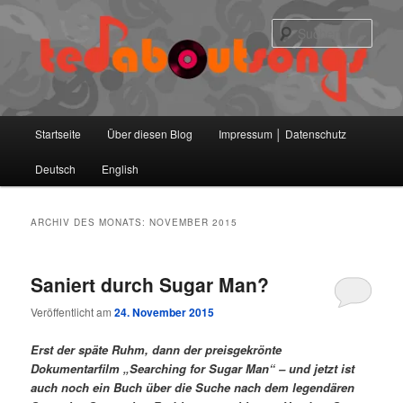
Zum
Zum
primären
sekundären
Such
Inhalt
Inhalt
springen
springen
Hauptmenü
Startseite
Über diesen Blog
Impressum │ Datenschutz
Deutsch
English
ARCHIV DES MONATS:
NOVEMBER 2015
Saniert durch Sugar Man?
Veröffentlicht am
24. November 2015
Erst der späte Ruhm, dann der preisgekrönte
Dokumentarfilm „Searching for Sugar Man“ – und jetzt ist
auch noch ein Buch über die Suche nach dem legendären