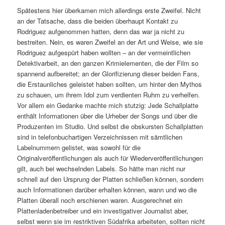
Spätestens hier überkamen mich allerdings erste Zweifel. Nicht
an der Tatsache, dass die beiden überhaupt Kontakt zu
Rodriguez aufgenommen hatten, denn das war ja nicht zu
bestreiten. Nein, es waren Zweifel an der Art und Weise, wie sie
Rodriguez aufgespürt haben wollten – an der vermeintlichen
Detektivarbeit, an den ganzen Krimielementen, die der Film so
spannend aufbereitet; an der Glorifizierung dieser beiden Fans,
die Erstaunliches geleistet haben sollten, um hinter den Mythos
zu schauen, um ihrem Idol zum verdienten Ruhm zu verhelfen.
Vor allem ein Gedanke machte mich stutzig: Jede Schallplatte
enthält Informationen über die Urheber der Songs und über die
Produzenten im Studio. Und selbst die obskursten Schallplatten
sind in telefonbuchartigen Verzeichnissen mit sämtlichen
Labelnummern gelistet, was sowohl für die
Originalveröffentlichungen als auch für Wiederveröffentlichungen
gilt, auch bei wechselnden Labels. So hätte man nicht nur
schnell auf den Ursprung der Platten schließen können, sondern
auch Informationen darüber erhalten können, wann und wo die
Platten überall noch erschienen waren. Ausgerechnet ein
Plattenladenbetreiber und ein investigativer Journalist aber,
selbst wenn sie im restriktiven Südafrika arbeiteten, sollten nicht