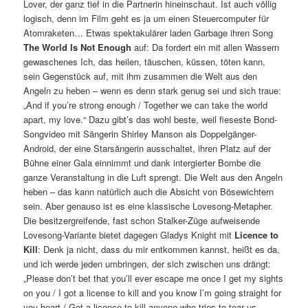
Lover, der ganz tief in die Partnerin hineinschaut. Ist auch völlig
logisch, denn im Film geht es ja um einen Steuercomputer für
Atomraketen… Etwas spektakulärer laden Garbage ihren Song
The World Is Not Enough
auf: Da fordert ein mit allen Wassern
gewaschenes Ich, das heilen, täuschen, küssen, töten kann,
sein Gegenstück auf, mit ihm zusammen die Welt aus den
Angeln zu heben – wenn es denn stark genug sei und sich traue:
„And if you’re strong enough / Together we can take the world
apart, my love.“ Dazu gibt’s das wohl beste, weil fieseste Bond-
Songvideo mit Sängerin Shirley Manson als Doppelgänger-
Android, der eine Starsängerin ausschaltet, ihren Platz auf der
Bühne einer Gala einnimmt und dank intergierter Bombe die
ganze Veranstaltung in die Luft sprengt. Die Welt aus den Angeln
heben – das kann natürlich auch die Absicht von Bösewichtern
sein. Aber genauso ist es eine klassische Lovesong-Metapher.
Die besitzergreifende, fast schon Stalker-Züge aufweisende
Lovesong-Variante bietet dagegen Gladys Knight mit
Licence to
Kill
: Denk ja nicht, dass du mir entkommen kannst, heißt es da,
und ich werde jeden umbringen, der sich zwischen uns drängt:
„Please don’t bet that you’ll ever escape me once I get my sights
on you / I got a license to kill and you know I’m going straight for
you heart / Got a licence to kill anyone who tries to tear us