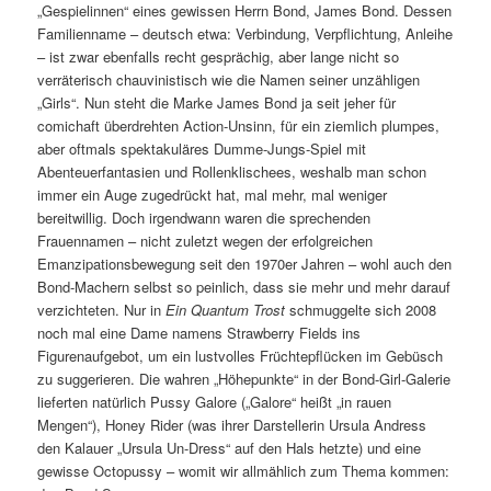
„Gespielinnen“ eines gewissen Herrn Bond, James Bond. Dessen
Familienname – deutsch etwa: Verbindung, Verpflichtung, Anleihe
– ist zwar ebenfalls recht gesprächig, aber lange nicht so
verräterisch chauvinistisch wie die Namen seiner unzähligen
„Girls“. Nun steht die Marke James Bond ja seit jeher für
comichaft überdrehten Action-Unsinn, für ein ziemlich plumpes,
aber oftmals spektakuläres Dumme-Jungs-Spiel mit
Abenteuerfantasien und Rollenklischees, weshalb man schon
immer ein Auge zugedrückt hat, mal mehr, mal weniger
bereitwillig. Doch irgendwann waren die sprechenden
Frauennamen – nicht zuletzt wegen der erfolgreichen
Emanzipationsbewegung seit den 1970er Jahren – wohl auch den
Bond-Machern selbst so peinlich, dass sie mehr und mehr darauf
verzichteten. Nur in
Ein Quantum Trost
schmuggelte sich 2008
noch mal eine Dame namens Strawberry Fields ins
Figurenaufgebot, um ein lustvolles Früchtepflücken im Gebüsch
zu suggerieren. Die wahren „Höhepunkte“ in der Bond-Girl-Galerie
lieferten natürlich Pussy Galore („Galore“ heißt „in rauen
Mengen“), Honey Rider (was ihrer Darstellerin Ursula Andress
den Kalauer „Ursula Un-Dress“ auf den Hals hetzte) und eine
gewisse Octopussy – womit wir allmählich zum Thema kommen: