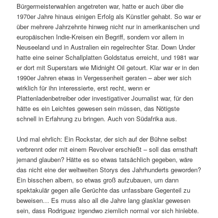
Bürgermeisterwahlen angetreten war, hatte er auch über die
1970er Jahre hinaus einigen Erfolg als Künstler gehabt. So war er
über mehrere Jahrzehnte hinweg nicht nur in amerikanischen und
europäischen Indie-Kreisen ein Begriff, sondern vor allem in
Neuseeland und in Australien ein regelrechter Star. Down Under
hatte eine seiner Schallplatten Goldstatus erreicht, und 1981 war
er dort mit Superstars wie Midnight Oil getourt. Klar war er in den
1990er Jahren etwas in Vergessenheit geraten – aber wer sich
wirklich für ihn interessierte, erst recht, wenn er
Plattenladenbetreiber oder investigativer Journalist war, für den
hätte es ein Leichtes gewesen sein müssen, das Nötigste
schnell in Erfahrung zu bringen. Auch von Südafrika aus.
Und mal ehrlich: Ein Rockstar, der sich auf der Bühne selbst
verbrennt oder mit einem Revolver erschießt – soll das ernsthaft
jemand glauben? Hätte es so etwas tatsächlich gegeben, wäre
das nicht eine der weltweiten Storys des Jahrhunderts geworden?
Ein bisschen albern, so etwas groß aufzubauen, um dann
spektakulär gegen alle Gerüchte das unfassbare Gegenteil zu
beweisen… Es muss also all die Jahre lang glasklar gewesen
sein, dass Rodriguez irgendwo ziemlich normal vor sich hinlebte.