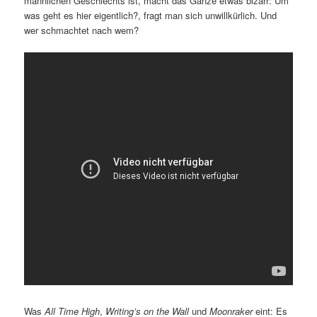
männlichen Geschlechts ist, macht das Ganze etwas bizarr: Um
was geht es hier eigentlich?, fragt man sich unwillkürlich. Und
wer schmachtet nach wem?
Was
All Time High
,
Writing’s on the Wall
und
Moonraker
eint: Es