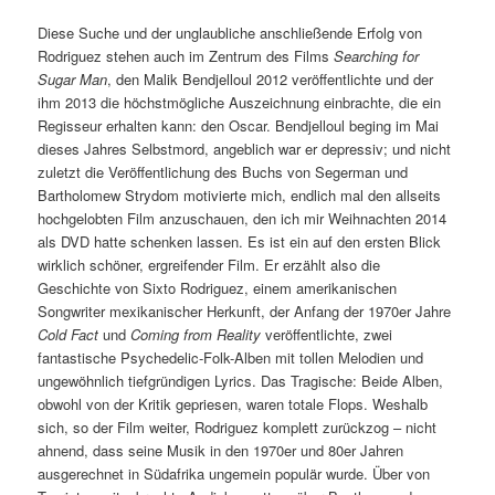
Diese Suche und der unglaubliche anschließende Erfolg von
Rodriguez stehen auch im Zentrum des Films
Searching for
Sugar Man
, den Malik Bendjelloul 2012 veröffentlichte und der
ihm 2013 die höchstmögliche Auszeichnung einbrachte, die ein
Regisseur erhalten kann: den Oscar. Bendjelloul beging im Mai
dieses Jahres Selbstmord, angeblich war er depressiv; und nicht
zuletzt die Veröffentlichung des Buchs von Segerman und
Bartholomew Strydom motivierte mich, endlich mal den allseits
hochgelobten Film anzuschauen, den ich mir Weihnachten 2014
als DVD hatte schenken lassen. Es ist ein auf den ersten Blick
wirklich schöner, ergreifender Film. Er erzählt also die
Geschichte von Sixto Rodriguez, einem amerikanischen
Songwriter mexikanischer Herkunft, der Anfang der 1970er Jahre
Cold Fact
und
Coming from Reality
veröffentlichte, zwei
fantastische Psychedelic-Folk-Alben mit tollen Melodien und
ungewöhnlich tiefgründigen Lyrics. Das Tragische: Beide Alben,
obwohl von der Kritik gepriesen, waren totale Flops. Weshalb
sich, so der Film weiter, Rodriguez komplett zurückzog – nicht
ahnend, dass seine Musik in den 1970er und 80er Jahren
ausgerechnet in Südafrika ungemein populär wurde. Über von