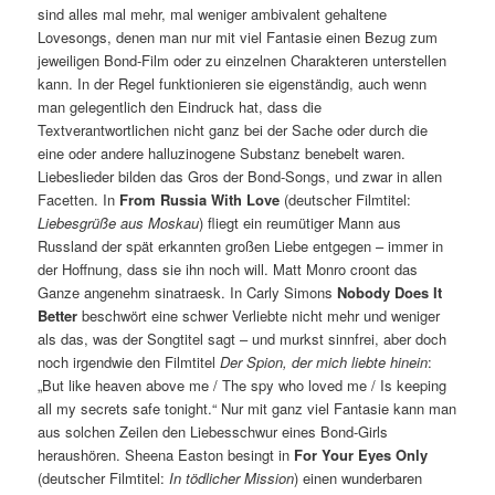
sind alles mal mehr, mal weniger ambivalent gehaltene
Lovesongs, denen man nur mit viel Fantasie einen Bezug zum
jeweiligen Bond-Film oder zu einzelnen Charakteren unterstellen
kann. In der Regel funktionieren sie eigenständig, auch wenn
man gelegentlich den Eindruck hat, dass die
Textverantwortlichen nicht ganz bei der Sache oder durch die
eine oder andere halluzinogene Substanz benebelt waren.
Liebeslieder bilden das Gros der Bond-Songs, und zwar in allen
Facetten. In
From Russia With Love
(deutscher Filmtitel:
Liebesgrüße aus Moskau
) fliegt ein reumütiger Mann aus
Russland der spät erkannten großen Liebe entgegen – immer in
der Hoffnung, dass sie ihn noch will. Matt Monro croont das
Ganze angenehm sinatraesk. In Carly Simons
Nobody Does It
Better
beschwört eine schwer Verliebte nicht mehr und weniger
als das, was der Songtitel sagt – und murkst sinnfrei, aber doch
noch irgendwie den Filmtitel
Der Spion, der mich liebte hinein
:
„But like heaven above me / The spy who loved me / Is keeping
all my secrets safe tonight.“ Nur mit ganz viel Fantasie kann man
aus solchen Zeilen den Liebesschwur eines Bond-Girls
heraushören. Sheena Easton besingt in
For Your Eyes Only
(deutscher Filmtitel:
In tödlicher Mission
) einen wunderbaren