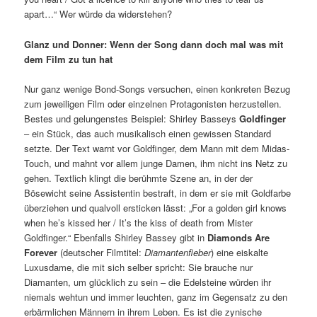
apart…“ Wer würde da widerstehen?
Glanz und Donner: Wenn der Song dann doch mal was mit
dem Film zu tun hat
Nur ganz wenige Bond-Songs versuchen, einen konkreten Bezug
zum jeweiligen Film oder einzelnen Protagonisten herzustellen.
Bestes und gelungenstes Beispiel: Shirley Basseys
Goldfinger
– ein Stück, das auch musikalisch einen gewissen Standard
setzte. Der Text warnt vor Goldfinger, dem Mann mit dem Midas-
Touch, und mahnt vor allem junge Damen, ihm nicht ins Netz zu
gehen. Textlich klingt die berühmte Szene an, in der der
Bösewicht seine Assistentin bestraft, in dem er sie mit Goldfarbe
überziehen und qualvoll ersticken lässt: „For a golden girl knows
when he’s kissed her / It’s the kiss of death from Mister
Goldfinger.“ Ebenfalls Shirley Bassey gibt in
Diamonds Are
Forever
(deutscher Filmtitel:
Diamantenfieber
) eine eiskalte
Luxusdame, die mit sich selber spricht: Sie brauche nur
Diamanten, um glücklich zu sein – die Edelsteine würden ihr
niemals wehtun und immer leuchten, ganz im Gegensatz zu den
erbärmlichen Männern in ihrem Leben. Es ist die zynische