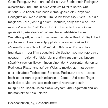
Great Rodriguez Hunt“ an, auf der sie zur Suche nach Rodriguez
aufforderten und Fans in aller Welt um Mithilfe baten. Und
drittens: Sie hörten sich noch einmal gezielt die Songs von
Rodriguez an. Wo sie dann – im Stück
Inner City Blues
– auf die
magische Zeile „Met a girl from Dearborn, early six o’clock this
morn / A cold fact“ stießen. Der Film inszeniert noch einmal
genüsslich, wie einer der beiden Helden elektrisiert zum
Weltatlas greift, um nachzuschauen, wo denn Dearborn liegt. Und
potztausend, Dearborn entpuppt sich da als ein kleiner Ort
südwestlich von Detroit! Womit allmählich der Knoten platzt.
Irgendwann – der Film suggeriert, die Suche habe mehrere Jahre
gedauert – laufen die Fäden dann endlich zusammen: Unsere
südafrikanischen Helden finden einen der Produzenten der ersten
Rodriguez-Platte, und auf der Website meldet sich tatsächlich
eine leibhaftige Tochter des Sängers. Rodriguez sei am Leben
heißt es, er wohne gleich nebenan in Detroit. Und eines Tages,
auch dieser Moment wird noch einmal hochdramatisch
rekapituliert, haben Batholomew Strydom und Segerman endlich
the man himself am Telefon.
Boaaaahhhhhh, ey, Gänsehaut!!!!!!