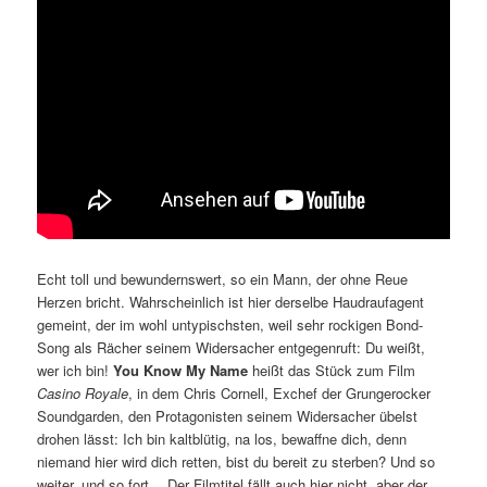
Echt toll und bewundernswert, so ein Mann, der ohne Reue
Herzen bricht. Wahrscheinlich ist hier derselbe Haudraufagent
gemeint, der im wohl untypischsten, weil sehr rockigen Bond-
Song als Rächer seinem Widersacher entgegenruft: Du weißt,
wer ich bin!
You Know My Name
heißt das Stück zum Film
Casino Royale
, in dem Chris Cornell, Exchef der Grungerocker
Soundgarden, den Protagonisten seinem Widersacher übelst
drohen lässt: Ich bin kaltblütig, na los, bewaffne dich, denn
niemand hier wird dich retten, bist du bereit zu sterben? Und so
weiter, und so fort… Der Filmtitel fällt auch hier nicht, aber der