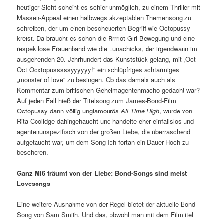
heutiger Sicht scheint es schier unmöglich, zu einem Thriller mit
Massen-Appeal einen halbwegs akzeptablen Themensong zu
schreiben, der um einen bescheuerten Begriff wie Octopussy
kreist. Da braucht es schon die Rrrriot-Girl-Bewegung und eine
respektlose Frauenband wie die Lunachicks, der irgendwann im
ausgehenden 20. Jahrhundert das Kunststück gelang, mit „Oct
Oct Ocxtopusssssyyyyyy!“ ein schlüpfriges achtarmiges
„monster of love“ zu besingen. Ob das damals auch als
Kommentar zum britischen Geheimagentenmacho gedacht war?
Auf jeden Fall hieß der Titelsong zum James-Bond-Film
Octopussy dann völlig unglamourös
All Time High
, wurde von
Rita Coolidge dahingehaucht und handelte eher einfallslos und
agentenunspezifisch von der großen Liebe, die überraschend
aufgetaucht war, um dem Song-Ich fortan ein Dauer-Hoch zu
bescheren.
Ganz MI6 träumt von der Liebe: Bond-Songs sind meist
Lovesongs
Eine weitere Ausnahme von der Regel bietet der aktuelle Bond-
Song von Sam Smith. Und das, obwohl man mit dem Filmtitel