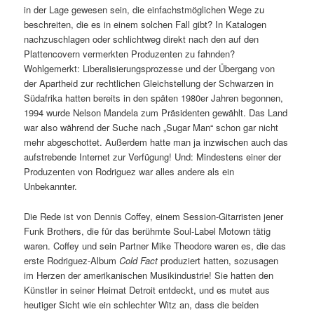
in der Lage gewesen sein, die einfachstmöglichen Wege zu
beschreiten, die es in einem solchen Fall gibt? In Katalogen
nachzuschlagen oder schlichtweg direkt nach den auf den
Plattencovern vermerkten Produzenten zu fahnden?
Wohlgemerkt: Liberalisierungsprozesse und der Übergang von
der Apartheid zur rechtlichen Gleichstellung der Schwarzen in
Südafrika hatten bereits in den späten 1980er Jahren begonnen,
1994 wurde Nelson Mandela zum Präsidenten gewählt. Das Land
war also während der Suche nach „Sugar Man“ schon gar nicht
mehr abgeschottet. Außerdem hatte man ja inzwischen auch das
aufstrebende Internet zur Verfügung! Und: Mindestens einer der
Produzenten von Rodriguez war alles andere als ein
Unbekannter.
Die Rede ist von Dennis Coffey, einem Session-Gitarristen jener
Funk Brothers, die für das berühmte Soul-Label Motown tätig
waren. Coffey und sein Partner Mike Theodore waren es, die das
erste Rodriguez-Album
Cold Fact
produziert hatten, sozusagen
im Herzen der amerikanischen Musikindustrie! Sie hatten den
Künstler in seiner Heimat Detroit entdeckt, und es mutet aus
heutiger Sicht wie ein schlechter Witz an, dass die beiden