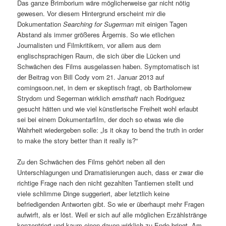
Das ganze Brimborium wäre möglicherweise gar nicht nötig
gewesen. Vor diesem Hintergrund erscheint mir die
Dokumentation
Searching for Sugerman
mit einigen Tagen
Abstand als immer größeres Ärgernis. So wie etlichen
Journalisten und Filmkritikern, vor allem aus dem
englischsprachigen Raum, die sich über die Lücken und
Schwächen des Films ausgelassen haben. Symptomatisch ist
der Beitrag von Bill Cody vom 21. Januar 2013 auf
comingsoon.net, in dem er skeptisch fragt, ob Bartholomew
Strydom und Segerman wirklich
ernsthaft
nach Rodriguez
gesucht hätten und wie viel künstlerische Freiheit wohl erlaubt
sei bei einem Dokumentarfilm, der doch so etwas wie die
Wahrheit wiedergeben solle: „Is it okay to bend the truth in order
to make the story better than it really is?“
Zu den Schwächen des Films gehört neben all den
Unterschlagungen und Dramatisierungen auch, dass er zwar die
richtige Frage nach den nicht gezahlten Tantiemen stellt und
viele schlimme Dinge suggeriert, aber letztlich keine
befriedigenden Antworten gibt. So wie er überhaupt mehr Fragen
aufwirft, als er löst. Weil er sich auf alle möglichen Erzählstränge
konzentriert und kaum einen davon wirklich zu Ende bringt. Am