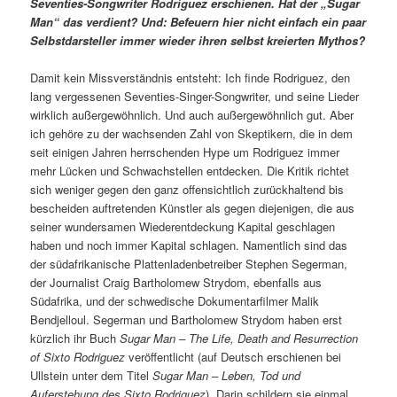
Seventies-Songwriter Rodriguez erschienen. Hat der „Sugar
Man“ das verdient? Und: Befeuern hier nicht einfach ein paar
Selbstdarsteller immer wieder ihren selbst kreierten Mythos?
Damit kein Missverständnis entsteht: Ich finde Rodriguez, den
lang vergessenen Seventies-Singer-Songwriter, und seine Lieder
wirklich außergewöhnlich. Und auch außergewöhnlich gut. Aber
ich gehöre zu der wachsenden Zahl von Skeptikern, die in dem
seit einigen Jahren herrschenden Hype um Rodriguez immer
mehr Lücken und Schwachstellen entdecken. Die Kritik richtet
sich weniger gegen den ganz offensichtlich zurückhaltend bis
bescheiden auftretenden Künstler als gegen diejenigen, die aus
seiner wundersamen Wiederentdeckung Kapital geschlagen
haben und noch immer Kapital schlagen. Namentlich sind das
der südafrikanische Plattenladenbetreiber Stephen Segerman,
der Journalist Craig Bartholomew Strydom, ebenfalls aus
Südafrika, und der schwedische Dokumentarfilmer Malik
Bendjelloul. Segerman und Bartholomew Strydom haben erst
kürzlich ihr Buch
Sugar Man – The Life, Death and Resurrection
of Sixto Rodriguez
veröffentlicht (auf Deutsch erschienen bei
Ullstein unter dem Titel
Sugar Man – Leben, Tod und
Auferstehung des Sixto Rodriguez
). Darin schildern sie einmal