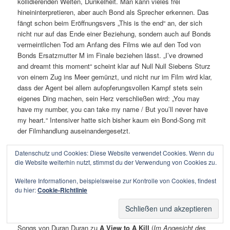
kollidierenden Welten, Dunkelheit. Man kann vieles frei
hineininterpretieren, aber auch Bond als Sprecher erkennen. Das
fängt schon beim Eröffnungsvers „This is the end“ an, der sich
nicht nur auf das Ende einer Beziehung, sondern auch auf Bonds
vermeintlichen Tod am Anfang des Films wie auf den Tod von
Bonds Ersatzmutter M im Finale beziehen lässt. „I’ve drowned
and dreamt this moment“ scheint klar auf Null Null Siebens Sturz
von einem Zug ins Meer gemünzt, und nicht nur im Film wird klar,
dass der Agent bei allem aufopferungsvollen Kampf stets sein
eigenes Ding machen, sein Herz verschließen wird: „You may
have my number, you can take my name / But you’ll never have
my heart.“ Intensiver hatte sich bisher kaum ein Bond-Song mit
der Filmhandlung auseinandergesetzt.
Der Spion, den ich siebte: Der Bond-Song als künstlerisches
Datenschutz und Cookies: Diese Website verwendet Cookies. Wenn du
die Website weiterhin nutzt, stimmst du der Verwendung von Cookies zu.
Freispiel
Weitere Informationen, beispielsweise zur Kontrolle von Cookies, findest
Von den schicksalhaften Begegnungen ist es nur ein kleiner
du hier:
Cookie-Richtlinie
Schritt zu einer dritten Kategorie von Bond-Songs: dem totalen
Freispiel. Für diese Stücke scheint zu gelten: Je durchgeknallter,
desto besser. Ästhetisch ein Kopp und ein Arsch sind hier die
Songs von Duran Duran zu
A View to A Kill
(
Im Angesicht des