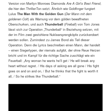
Version von Marilyn Monroes Diamonds
Are A Girl’s Best Friend
,
die hier den Thriller-Ton setzt. Ähnlich wie Goldfinger fungiert
Lulus
The Man With the Golden Gun
(
Der Mann mit dem
goldenen Colt
) als Warnung vor dem gülden bewaffneten
Oberschurken, und auch
Thunderball
(
Fireball
) von Tom Jones
lässt sich zur Operation „Thunderball“ in Beziehung setzen, mit
der im Film zwei gestohlene Nuklearsprengköpfe zurückerobert
werden sollen. Zumindest zu James Bond als Teil dieser
Operation. Denn die Lyrics beschreiben einen Mann, der handelt
– einen Siegertypen, der niemals aufgibt, der ohne Reue Herzen
bricht und im Kampf für die richtige Sache zuschlägt wie ein
Feuerball: „Any woman he wants he’ll get / He will break any
heart without regret. / His days of asking are all gone / His fight
goes on and on and on, / But he thinks that the fight is worth it
all, / So he strikes like Thunderball.“