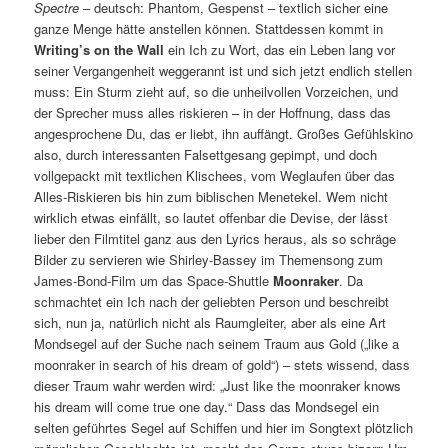
Spectre
– deutsch: Phantom, Gespenst – textlich sicher eine
ganze Menge hätte anstellen können. Stattdessen kommt in
Writing’s on the Wall
ein Ich zu Wort, das ein Leben lang vor
seiner Vergangenheit weggerannt ist und sich jetzt endlich stellen
muss: Ein Sturm zieht auf, so die unheilvollen Vorzeichen, und
der Sprecher muss alles riskieren – in der Hoffnung, dass das
angesprochene Du, das er liebt, ihn auffängt. Großes Gefühlskino
also, durch interessanten Falsettgesang gepimpt, und doch
vollgepackt mit textlichen Klischees, vom Weglaufen über das
Alles-Riskieren bis hin zum biblischen Menetekel. Wem nicht
wirklich etwas einfällt, so lautet offenbar die Devise, der lässt
lieber den Filmtitel ganz aus den Lyrics heraus, als so schräge
Bilder zu servieren wie Shirley-Bassey im Themensong zum
James-Bond-Film um das Space-Shuttle
Moonraker
. Da
schmachtet ein Ich nach der geliebten Person und beschreibt
sich, nun ja, natürlich nicht als Raumgleiter, aber als eine Art
Mondsegel auf der Suche nach seinem Traum aus Gold („like a
moonraker in search of his dream of gold“) – stets wissend, dass
dieser Traum wahr werden wird: „Just like the moonraker knows
his dream will come true one day.“ Dass das Mondsegel ein
selten geführtes Segel auf Schiffen und hier im Songtext plötzlich