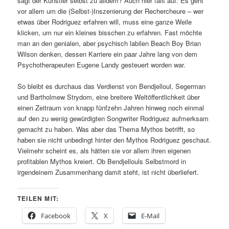
sagt der Künstler selbst zu alldem? Auch hier fällt auf: Es geht
vor allem um die (Selbst-)Inszenierung der Rechercheure – wer
etwas über Rodriguez erfahren will, muss eine ganze Weile
klicken, um nur ein kleines bisschen zu erfahren. Fast möchte
man an den genialen, aber psychisch labilen Beach Boy Brian
Wilson denken, dessen Karriere ein paar Jahre lang von dem
Psychotherapeuten Eugene Landy gesteuert worden war.
So bleibt es durchaus das Verdienst von Bendjelloul, Segerman
und Bartholmew Strydom, eine breitere Weltöffentlichkeit über
einen Zeitraum von knapp fünfzehn Jahren hinweg noch einmal
auf den zu wenig gewürdigten Songwriter Rodriguez aufmerksam
gemacht zu haben. Was aber das Thema Mythos betrifft, so
haben sie nicht unbedingt hinter den Mythos Rodriguez geschaut.
Vielmehr scheint es, als hätten sie vor allem ihren eigenen
profitablen Mythos kreiert. Ob Bendjellouls Selbstmord in
irgendeinem Zusammenhang damit steht, ist nicht überliefert.
TEILEN MIT:
Facebook
X
E-Mail