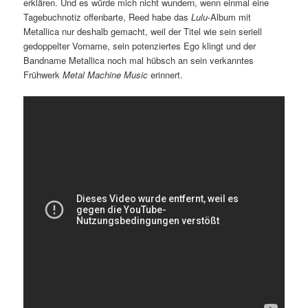
erklären. Und es würde mich nicht wundern, wenn einmal eine
Tagebuchnotiz offenbarte, Reed habe das
Lulu
-Album mit
Metallica nur deshalb gemacht, weil der Titel wie sein seriell
gedoppelter Vorname, sein potenziertes Ego klingt und der
Bandname Metallica noch mal hübsch an sein verkanntes
Frühwerk
Metal Machine Music
erinnert.