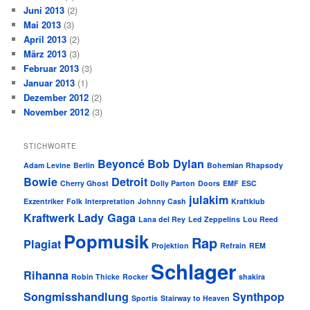
Juni 2013
(2)
Mai 2013
(3)
April 2013
(2)
März 2013
(3)
Februar 2013
(3)
Januar 2013
(1)
Dezember 2012
(2)
November 2012
(3)
STICHWORTE
Beyoncé
Bob Dylan
Adam Levine
Berlin
Bohemian Rhapsody
Bowie
Detroit
Cherry Ghost
Dolly Parton
Doors
EMF
ESC
julakim
Exzentriker
Folk
Interpretation
Johnny Cash
Kraftklub
Kraftwerk
Lady Gaga
Lana del Rey
Led Zeppelins
Lou Reed
Popmusik
Rap
Plagiat
Projektion
Refrain
REM
Schlager
Rihanna
Robin Thicke
Rocker
shakira
Songmisshandlung
Synthpop
Sportis
Stairway to Heaven