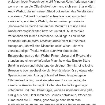
praktisch jeder Mensch seine „15 Minuten Ruhm“ erlangen kann,
wenn er nur an die Öffentlichkeit geht und sich zum Star erklärt;
Andy Warhol, der mit seinen Siebdruckwerken das Verständnis
von einem „Originalkunstwerk“ entwertete oder zumindest
veränderte; und Andy Warhol, der mit seinen provokante
„Unbewegte Kamera“-Streifen das Medium Film und seine
Ausdrucksmöglichkeiten bewusst unterlief. Multimediale
Variationen der reinen Oberfläche. So klingt in Lou Reeds
Feedback-Album
Metal Machine Music
nicht nur Warhols
Ausspruch „Ich will eine Maschine sein“ wider – die vier
viertelstündigen Tracks wirken auch wie akustische
Entsprechungen zu den Warhol-Filmen
Sleep
und
Empire
, die
stundenlang einen schlafenden Mann bzw. das Empire State
Building zeigen und höchstens durch einen Schnitt, eine kleine
Bewegung oder wechselnde Lichtverhältnisse für so etwas wie
Spannung sorgen: Analog präsentiert Reed langgezogene
Gitarrenfeedbacks, quasi eingefrorene Rockmomente, die
sämtliche Ausdrucksmöglichkeiten des Rock-Songwritings
unterlaufen und ihre Dramaturgie, wenn es überhaupt eine gibt,
einzig aus dem Oszillieren des Sounds entwickeln. Weder die
Filme noch die LP muss, geschweige denn kann man
durchgängig goutieren, sie müssen aber als Beleg existieren und