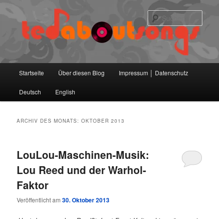
Zum
Zum
primären
sekundären
Such
Inhalt
Inhalt
springen
springen
Hauptmenü
Startseite
Über diesen Blog
Impressum │ Datenschutz
Deutsch
English
ARCHIV DES MONATS:
OKTOBER 2013
LouLou-Maschinen-Musik:
Lou Reed und der Warhol-
Faktor
Veröffentlicht am
30. Oktober 2013