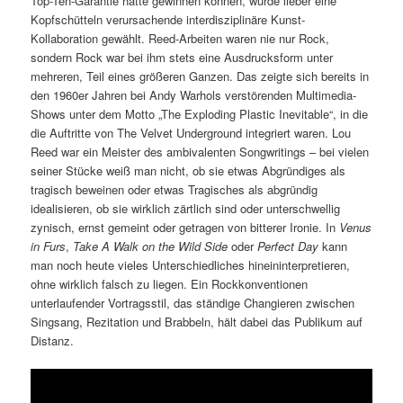
Top-Ten-Garantie hätte gewinnen können, wurde lieber eine
Kopfschütteln verursachende interdisziplinäre Kunst-
Kollaboration gewählt. Reed-Arbeiten waren nie nur Rock,
sondern Rock war bei ihm stets eine Ausdrucksform unter
mehreren, Teil eines größeren Ganzen. Das zeigte sich bereits in
den 1960er Jahren bei Andy Warhols verstörenden Multimedia-
Shows unter dem Motto „The Exploding Plastic Inevitable“, in die
die Auftritte von The Velvet Underground integriert waren. Lou
Reed war ein Meister des ambivalenten Songwritings – bei vielen
seiner Stücke weiß man nicht, ob sie etwas Abgründiges als
tragisch beweinen oder etwas Tragisches als abgründig
idealisieren, ob sie wirklich zärtlich sind oder unterschwellig
zynisch, ernst gemeint oder getragen von bitterer Ironie. In
Venus
in Furs
,
Take A Walk on the Wild Side
oder
Perfect Day
kann
man noch heute vieles Unterschiedliches hineininterpretieren,
ohne wirklich falsch zu liegen. Ein Rockkonventionen
unterlaufender Vortragsstil, das ständige Changieren zwischen
Singsang, Rezitation und Brabbeln, hält dabei das Publikum auf
Distanz.