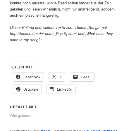
konnte noch musste, wirkte Reed schon länger aus der Zeit
gefallen und, seien wir ehrlich, nicht nur anstrengend, sondern
auch ein bisschen langweilig.
Dieser Beitrag und weitere Texte zum Thema „Songs“ auf
http://faustkultur.de/ unter „Pop-Splitter“ und „What have they
done to my song?“
TEILEN MIT:
Facebook
X
E-Mail
Drucken
LinkedIn
GEFÄLLT MIR:
Wird geladen …
Veröffentlicht unter
Trend
|
Verschlagwortet mit
Lou Reed
|
Schreibe