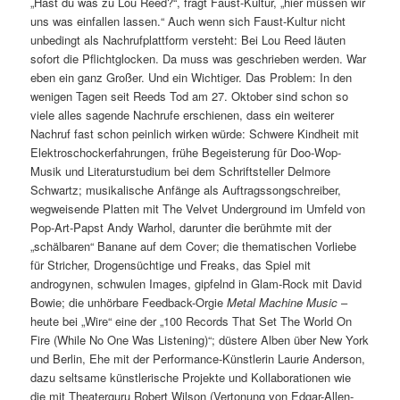
„Hast du was zu Lou Reed?“, fragt Faust-Kultur, „hier müssen wir
uns was einfallen lassen.“ Auch wenn sich Faust-Kultur nicht
unbedingt als Nachrufplattform versteht: Bei Lou Reed läuten
sofort die Pflichtglocken. Da muss was geschrieben werden. War
eben ein ganz Großer. Und ein Wichtiger. Das Problem: In den
wenigen Tagen seit Reeds Tod am 27. Oktober sind schon so
viele alles sagende Nachrufe erschienen, dass ein weiterer
Nachruf fast schon peinlich wirken würde: Schwere Kindheit mit
Elektroschockerfahrungen, frühe Begeisterung für Doo-Wop-
Musik und Literaturstudium bei dem Schriftsteller Delmore
Schwartz; musikalische Anfänge als Auftragssongschreiber,
wegweisende Platten mit The Velvet Underground im Umfeld von
Pop-Art-Papst Andy Warhol, darunter die berühmte mit der
„schälbaren“ Banane auf dem Cover; die thematischen Vorliebe
für Stricher, Drogensüchtige und Freaks, das Spiel mit
androgynen, schwulen Images, gipfelnd in Glam-Rock mit David
Bowie; die unhörbare Feedback-Orgie
Metal Machine Music
–
heute bei „Wire“ eine der „100 Records That Set The World On
Fire (While No One Was Listening)“; düstere Alben über New York
und Berlin, Ehe mit der Performance-Künstlerin Laurie Anderson,
dazu seltsame künstlerische Projekte und Kollaborationen wie
die mit Theaterguru Robert Wilson (Vertonung von Edgar-Allen-