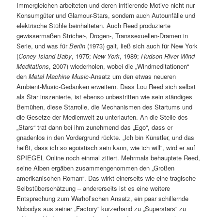
Immergleichen arbeiteten und deren irritierende Motive nicht nur
Konsumgüter und Glamour-Stars, sondern auch Autounfälle und
elektrische Stühle beinhalteten. Auch Reed produzierte
gewissermaßen Stricher-, Drogen-, Transsexuellen-Dramen in
Serie, und was für
Berlin
(1973) galt, ließ sich auch für New York
(
Coney Island Baby
, 1975;
New York
, 1989;
Hudson River Wind
Meditations
, 2007) wiederholen, wobei die „Windmeditationen“
den
Metal Machine Music
-Ansatz um den etwas neueren
Ambient-Music-Gedanken erweitern. Dass Lou Reed sich selbst
als Star inszenierte, ist ebenso unbestritten wie sein ständiges
Bemühen, diese Starrolle, die Mechanismen des Startums und
die Gesetze der Medienwelt zu unterlaufen. An die Stelle des
„Stars“ trat dann bei ihm zunehmend das „Ego“, dass er
gnadenlos in den Vordergrund rückte. „Ich bin Künstler, und das
heißt, dass ich so egoistisch sein kann, wie ich will“, wird er auf
SPIEGEL Online noch einmal zitiert. Mehrmals behauptete Reed,
seine Alben ergäben zusammengenommen den „Großen
amerikanischen Roman“. Das wirkt einerseits wie eine tragische
Selbstüberschätzung – andererseits ist es eine weitere
Entsprechung zum Warhol’schen Ansatz, ein paar schillernde
Nobodys aus seiner „Factory“ kurzerhand zu „Superstars“ zu