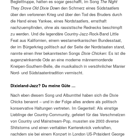
Begleittruppe, hatten es sogar geschafft, im Song
The Night
They Drove Old Dixie Down
den Schmerz eines Südstaatlers
über den verlorenen Krieg und über den Tod des Bruders durch
die Hand eines Yankee, eines Nordstaatlers, ernsthaft
nachzuempfinden, ohne als rassistische Rednecks beschimpft
zu werden. Und die legendäre Country-Jazz-Rock-Band Little
Feat aus Kalifornien, einem westamerikanischen Bundesstaat,
der im Bürgerkrieg politisch auf der Seite der Nordstaaten stand,
nannte einen ihrer bekanntesten Songs
Dixie Chicken
: Es ist die
augenzwinkernde Ode an eine moderne männermordende
Kneipen-Southern-Belle, die musikalisch in versöhnlicher Manier
Nord- und Südstaatentradition vermischt.
Dixieland-Jazz? Du meine Güte …
Nach eben diesem Song und Albumtitel haben sich die Dixie
Chicks benannt – und in der Folge alles andere als politisch
konservative Haltungen vertreten. Im Gegenteil: Als einstige
Lieblinge der Country-Community, gefeiert für das Verschmelzen
von Country und Mainstream-Pop, mussten sie 2003 diverse
Shitstorms und einen veritablen Karriereknick verkraften,
nachdem sie bei einem Konzert in London US-Präsident George