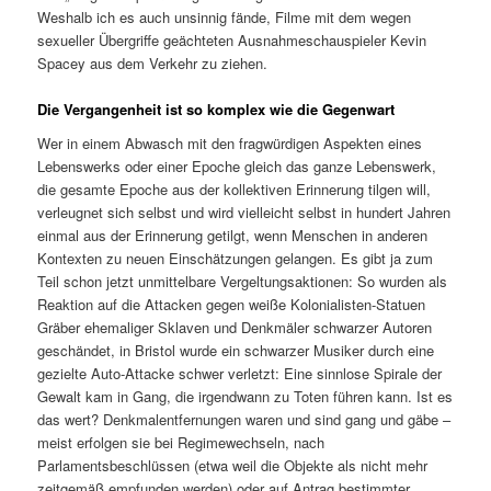
Weshalb ich es auch unsinnig fände, Filme mit dem wegen
sexueller Übergriffe geächteten Ausnahmeschauspieler Kevin
Spacey aus dem Verkehr zu ziehen.
Die Vergangenheit ist so komplex wie die Gegenwart
Wer in einem Abwasch mit den fragwürdigen Aspekten eines
Lebenswerks oder einer Epoche gleich das ganze Lebenswerk,
die gesamte Epoche aus der kollektiven Erinnerung tilgen will,
verleugnet sich selbst und wird vielleicht selbst in hundert Jahren
einmal aus der Erinnerung getilgt, wenn Menschen in anderen
Kontexten zu neuen Einschätzungen gelangen. Es gibt ja zum
Teil schon jetzt unmittelbare Vergeltungsaktionen: So wurden als
Reaktion auf die Attacken gegen weiße Kolonialisten-Statuen
Gräber ehemaliger Sklaven und Denkmäler schwarzer Autoren
geschändet, in Bristol wurde ein schwarzer Musiker durch eine
gezielte Auto-Attacke schwer verletzt: Eine sinnlose Spirale der
Gewalt kam in Gang, die irgendwann zu Toten führen kann. Ist es
das wert? Denkmalentfernungen waren und sind gang und gäbe –
meist erfolgen sie bei Regimewechseln, nach
Parlamentsbeschlüssen (etwa weil die Objekte als nicht mehr
zeitgemäß empfunden werden) oder auf Antrag bestimmter