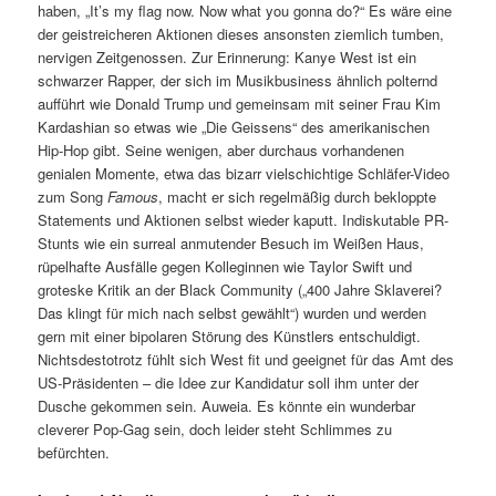
haben, „It’s my flag now. Now what you gonna do?“ Es wäre eine
der geistreicheren Aktionen dieses ansonsten ziemlich tumben,
nervigen Zeitgenossen. Zur Erinnerung: Kanye West ist ein
schwarzer Rapper, der sich im Musikbusiness ähnlich polternd
aufführt wie Donald Trump und gemeinsam mit seiner Frau Kim
Kardashian so etwas wie „Die Geissens“ des amerikanischen
Hip-Hop gibt. Seine wenigen, aber durchaus vorhandenen
genialen Momente, etwa das bizarr vielschichtige Schläfer-Video
zum Song
Famous
, macht er sich regelmäßig durch bekloppte
Statements und Aktionen selbst wieder kaputt. Indiskutable PR-
Stunts wie ein surreal anmutender Besuch im Weißen Haus,
rüpelhafte Ausfälle gegen Kolleginnen wie Taylor Swift und
groteske Kritik an der Black Community („400 Jahre Sklaverei?
Das klingt für mich nach selbst gewählt“) wurden und werden
gern mit einer bipolaren Störung des Künstlers entschuldigt.
Nichtsdestotrotz fühlt sich West fit und geeignet für das Amt des
US-Präsidenten – die Idee zur Kandidatur soll ihm unter der
Dusche gekommen sein. Auweia. Es könnte ein wunderbar
cleverer Pop-Gag sein, doch leider steht Schlimmes zu
befürchten.