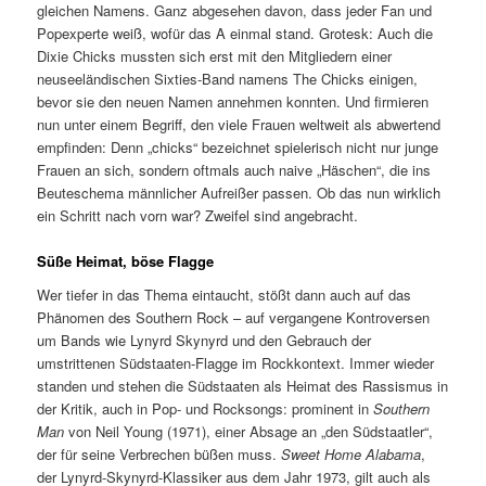
gleichen Namens. Ganz abgesehen davon, dass jeder Fan und
Popexperte weiß, wofür das A einmal stand. Grotesk: Auch die
Dixie Chicks mussten sich erst mit den Mitgliedern einer
neuseeländischen Sixties-Band namens The Chicks einigen,
bevor sie den neuen Namen annehmen konnten. Und firmieren
nun unter einem Begriff, den viele Frauen weltweit als abwertend
empfinden: Denn „chicks“ bezeichnet spielerisch nicht nur junge
Frauen an sich, sondern oftmals auch naive „Häschen“, die ins
Beuteschema männlicher Aufreißer passen. Ob das nun wirklich
ein Schritt nach vorn war? Zweifel sind angebracht.
Süße Heimat, böse Flagge
Wer tiefer in das Thema eintaucht, stößt dann auch auf das
Phänomen des Southern Rock – auf vergangene Kontroversen
um Bands wie Lynyrd Skynyrd und den Gebrauch der
umstrittenen Südstaaten-Flagge im Rockkontext. Immer wieder
standen und stehen die Südstaaten als Heimat des Rassismus in
der Kritik, auch in Pop- und Rocksongs: prominent in
Southern
Man
von Neil Young (1971), einer Absage an „den Südstaatler“,
der für seine Verbrechen büßen muss.
Sweet Home Alabama
,
der Lynyrd-Skynyrd-Klassiker aus dem Jahr 1973, gilt auch als