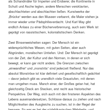
als Schandmäler für Imperien und Eroberer, die Kontinente in
Schutt und Asche legten, andere Menschen versklavten,
abschlachteten und abschlachten ließen. Kunstwerke der
„Brücke“ werden aus den Museen verbannt, die Maler stehen ja
immer wieder unter Pädophilieverdacht. Und Karl May gibt
endlich Anlass zu einer Bücherverbrennung, auch sein Werk ist
geprägt von rassistischem, kolonialistischem Denken.
Zwei Binsenweisheiten sagen: Der Mensch ist ein
widersprüchliches Wesen, mit guten Seiten, aber auch
Abgründen, moralischen Untiefen. Und: Der Mensch ist geprägt
von der Zeit, der Kultur und den Normen, in denen er sich
bewegt, er kann gar nicht anders. Die Grenzen zwischen
„einwandfrei“ und „monströs“ sind jederzeit fließend. Nur das
absolut Monströse ist klar definiert und gesellschaftlich geächtet
– davor jedoch gibt es unendlich viele Graustufen, mit denen
man umgehen muss. Manch einer, der Großes getan hat, hat
gleichzeitig Dreck am Stecken, erst recht aus historischer
Perspektive. Der Weg, sich auch mit den finsteren Aspekten des
Lebens auseinandersetzen, Schlüsse daraus zu ziehen und nach
Möglichkeiten des Ausgleichs zu suchen, ist in der Regel der
bessere. So war es bei der südafrikanischen Wahrheits- und