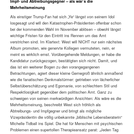
Impf- und Abtreibungsgegner – als wär’s die
Mehrheitsmeinung
Als einstiger Trump-Fan hat sich „Ye“ längst von seinem Idol
losgesagt und will den Katastrophen-Präsidenten offenbar schon
bei der kommenden Wahl im November ablösen – obwohl längst
wichtige Fristen für den Eintritt ins Rennen um das Amt
verstrichen sind. Im Klartext: West will NICHT nur sein nächstes
Album promoten, wie genervte Kollegen vermuteten, nein, er
meint es wirklich ernst. Vorübergehende Meldungen, er habe die
Kandidatur zurückgezogen, bestätigten sich nicht. Damit, und
das ist ein weiterer Bogen zu den vorangegangenen
Betrachtungen, agiert dieser kleine Gernegroß ähnlich anmaßend
wie die fanatischen Denkmalstürmer: getrieben von lächerlicher
Selbstüberschätzung und Egomanie, von schlechtem Stil und
Respektlosigkeit gegenüber dem politischen Amt. Ganz zu
schweigen von seinen merkwürdigen Ansichten: Als wäre es die
Mehrheitsmeinung, beschreibt West sich fröhlich als
Abtreibungs- und Impfgegner und bringt als mögliche
Vizepräsidentin die völlig unbekannte „biblische Lebensberaterin“
Michelle Tidball ins Spiel. Die hat für Menschen mit psychischen
Problemen einen supertollen Therapieansatz parat: „Jeden Tag