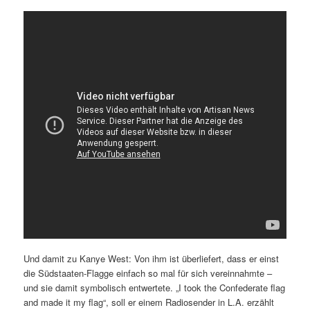
Und damit zu Kanye West: Von ihm ist überliefert, dass er einst
die Südstaaten-Flagge einfach so mal für sich vereinnahmte –
und sie damit symbolisch entwertete. „I took the Confederate flag
and made it my flag“, soll er einem Radiosender in L.A. erzählt