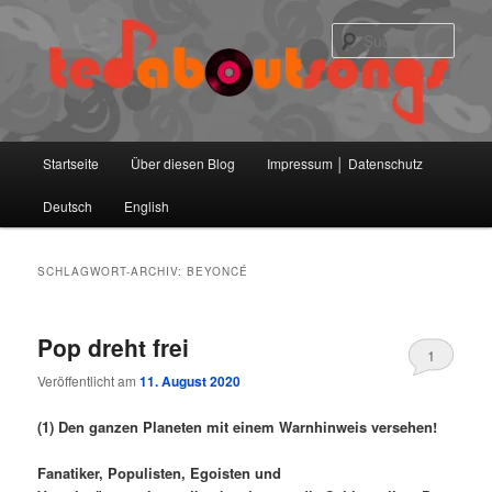
Zum
Zum
primären
sekundären
Such
Inhalt
Inhalt
springen
springen
Hauptmenü
Startseite
Über diesen Blog
Impressum │ Datenschutz
Deutsch
English
SCHLAGWORT-ARCHIV:
BEYONCÉ
Pop dreht frei
1
Veröffentlicht am
11. August 2020
(1) Den ganzen Planeten mit einem Warnhinweis versehen!
Fanatiker, Populisten, Egoisten und