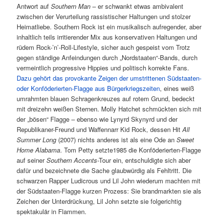
Antwort auf
Southern Man
– er schwankt etwas ambivalent
zwischen der Verurteilung rassistischer Haltungen und stolzer
Heimatliebe. Southern Rock ist ein musikalisch aufregender, aber
inhaltlich teils irritierender Mix aus konservativen Haltungen und
rüdem Rock-’n’-Roll-Lifestyle, sicher auch gespeist vom Trotz
gegen ständige Anfeindungen durch „Nordstaaten“-Bands, durch
vermeintlich progressive Hippies und politisch korrekte Fans.
Dazu gehört das provokante Zeigen der umstrittenen Südstaaten-
oder Konföderierten-Flagge aus Bürgerkriegszeiten
, eines weiß
umrahmten blauen Schragenkreuzes auf rotem Grund, bedeckt
mit dreizehn weißen Sternen. Molly Hatchet schmückten sich mit
der „bösen“ Flagge – ebenso wie Lynyrd Skynyrd und der
Republikaner-Freund und Waffennarr Kid Rock, dessen Hit
All
Summer Long
(2007) nichts anderes ist als eine Ode an
Sweet
Home Alabama
. Tom Petty setzte1985 die Konföderierten-Flagge
auf seiner
Southern Accents
-Tour ein, entschuldigte sich aber
dafür und bezeichnete die Sache glaubwürdig als Fehltritt. Die
schwarzen Rapper Ludicrous und Lil John wiederum machten mit
der Südstaaten-Flagge kurzen Prozess: Sie brandmarkten sie als
Zeichen der Unterdrückung, Lil John setzte sie folgerichtig
spektakulär in Flammen.