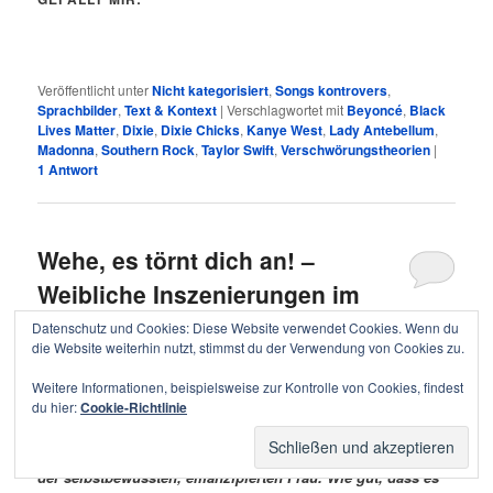
Veröffentlicht unter
Nicht kategorisiert
,
Songs kontrovers
,
Sprachbilder
,
Text & Kontext
|
Verschlagwortet mit
Beyoncé
,
Black
Lives Matter
,
Dixie
,
Dixie Chicks
,
Kanye West
,
Lady Antebellum
,
Madonna
,
Southern Rock
,
Taylor Swift
,
Verschwörungstheorien
|
1
Antwort
Wehe, es törnt dich an! –
Weibliche Inszenierungen im
Clinch
Datenschutz und Cookies: Diese Website verwendet Cookies. Wenn du
die Website weiterhin nutzt, stimmst du der Verwendung von Cookies zu.
Veröffentlicht am
29. Juli 2015
Weitere Informationen, beispielsweise zur Kontrolle von Cookies, findest
Etwas läuft schief mit dem Feminismus in den USA,
du hier:
Cookie-Richtlinie
zumindest in der Popmusik: Weibliche Superstars, die in
Hitvideos erotisches Posing zelebrieren, gelten als Inbegriff
der selbstbewussten, emanzipierten Frau. Wie gut, dass es