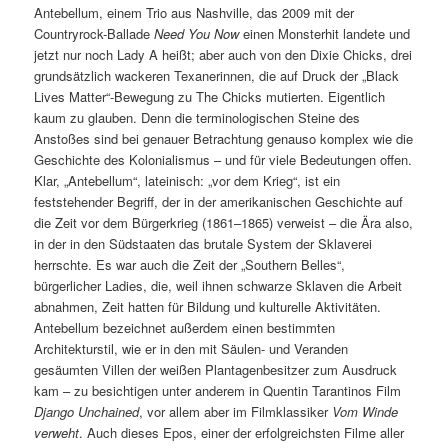
Antebellum, einem Trio aus Nashville, das 2009 mit der
Countryrock-Ballade
Need You Now
einen Monsterhit landete und
jetzt nur noch Lady A heißt; aber auch von den Dixie Chicks, drei
grundsätzlich wackeren Texanerinnen, die auf Druck der „Black
Lives Matter“-Bewegung zu The Chicks mutierten. Eigentlich
kaum zu glauben. Denn die terminologischen Steine des
Anstoßes sind bei genauer Betrachtung genauso komplex wie die
Geschichte des Kolonialismus – und für viele Bedeutungen offen.
Klar, „Antebellum“, lateinisch: „vor dem Krieg“, ist ein
feststehender Begriff, der in der amerikanischen Geschichte auf
die Zeit vor dem Bürgerkrieg (1861–1865) verweist – die Ära also,
in der in den Südstaaten das brutale System der Sklaverei
herrschte. Es war auch die Zeit der „Southern Belles“,
bürgerlicher Ladies, die, weil ihnen schwarze Sklaven die Arbeit
abnahmen, Zeit hatten für Bildung und kulturelle Aktivitäten.
Antebellum bezeichnet außerdem einen bestimmten
Architekturstil, wie er in den mit Säulen- und Veranden
gesäumten Villen der weißen Plantagenbesitzer zum Ausdruck
kam – zu besichtigen unter anderem in Quentin Tarantinos Film
Django Unchained
, vor allem aber im Filmklassiker
Vom Winde
verweht
. Auch dieses Epos, einer der erfolgreichsten Filme aller