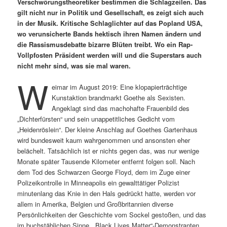
Verschwörungstheoretiker bestimmen die Schlagzeilen. Das
gilt nicht nur in Politik und Gesellschaft, es zeigt sich auch
in der Musik.
Kritische Schlaglichter auf das Popland USA,
wo verunsicherte Bands hektisch ihren Namen ändern und
die Rassismusdebatte bizarre Blüten treibt. Wo ein Rap-
Vollpfosten Präsident werden will und die Superstars auch
nicht mehr sind, was sie mal waren.
W
eimar im August 2019: Eine klopapierträchtige
Kunstaktion brandmarkt Goethe als Sexisten.
Angeklagt sind das machohafte Frauenbild des
„Dichterfürsten“ und sein unappetitliches Gedicht vom
„Heidenröslein“. Der kleine Anschlag auf Goethes Gartenhaus
wird bundesweit kaum wahrgenommen und ansonsten eher
belächelt. Tatsächlich ist er nichts gegen das, was nur wenige
Monate später Tausende Kilometer entfernt folgen soll. Nach
dem Tod des Schwarzen George Floyd, dem im Zuge einer
Polizeikontrolle in Minneapolis ein gewalttätiger Polizist
minutenlang das Knie in den Hals gedrückt hatte, werden vor
allem in Amerika, Belgien und Großbritannien diverse
Persönlichkeiten der Geschichte vom Sockel gestoßen, und das
im buchstäblichen Sinne. „Black Lives Matter“-Demonstranten