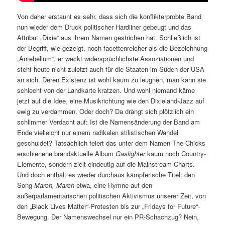
Von daher erstaunt es sehr, dass sich die konflikterprobte Band
nun wieder dem Druck politischer Hardliner gebeugt und das
Attribut „Dixie“ aus ihrem Namen gestrichen hat. Schließlich ist
der Begriff, wie gezeigt, noch facettenreicher als die Bezeichnung
„Antebellum“, er weckt widersprüchlichste Assoziationen und
steht heute nicht zuletzt auch für die Staaten im Süden der USA
an sich. Deren Existenz ist wohl kaum zu leugnen, man kann sie
schlecht von der Landkarte kratzen. Und wohl niemand käme
jetzt auf die Idee, eine Musikrichtung wie den Dixieland-Jazz auf
ewig zu verdammen. Oder doch? Da drängt sich plötzlich ein
schlimmer Verdacht auf: Ist die Namensänderung der Band am
Ende vielleicht nur einem radikalen stilistischen Wandel
geschuldet? Tatsächlich feiert das unter dem Namen The Chicks
erschienene brandaktuelle Album
Gaslighter
kaum noch Country-
Elemente, sondern zielt eindeutig auf die Mainstream-Charts.
Und doch enthält es wieder durchaus kämpferische Titel: den
Song
March, March
etwa, eine Hymne auf den
außerparlamentarischen politischen Aktivismus unserer Zeit, von
den „Black Lives Matter“-Protesten bis zur „Fridays for Future“-
Bewegung. Der Namenswechsel nur ein PR-Schachzug? Nein,