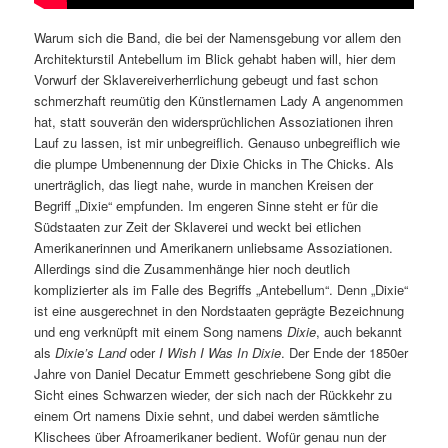
Warum sich die Band, die bei der Namensgebung vor allem den
Architekturstil Antebellum im Blick gehabt haben will, hier dem
Vorwurf der Sklavereiverherrlichung gebeugt und fast schon
schmerzhaft reumütig den Künstlernamen Lady A angenommen
hat, statt souverän den widersprüchlichen Assoziationen ihren
Lauf zu lassen, ist mir unbegreiflich. Genauso unbegreiflich wie
die plumpe Umbenennung der Dixie Chicks in The Chicks. Als
unerträglich, das liegt nahe, wurde in manchen Kreisen der
Begriff „Dixie“ empfunden. Im engeren Sinne steht er für die
Südstaaten zur Zeit der Sklaverei und weckt bei etlichen
Amerikanerinnen und Amerikanern unliebsame Assoziationen.
Allerdings sind die Zusammenhänge hier noch deutlich
komplizierter als im Falle des Begriffs „Antebellum“. Denn „Dixie“
ist eine ausgerechnet in den Nordstaaten geprägte Bezeichnung
und eng verknüpft mit einem Song namens
Dixie
, auch bekannt
als
Dixie’s Land
oder
I Wish I Was In Dixie
. Der Ende der 1850er
Jahre von Daniel Decatur Emmett geschriebene Song gibt die
Sicht eines Schwarzen wieder, der sich nach der Rückkehr zu
einem Ort namens Dixie sehnt, und dabei werden sämtliche
Klischees über Afroamerikaner bedient. Wofür genau nun der