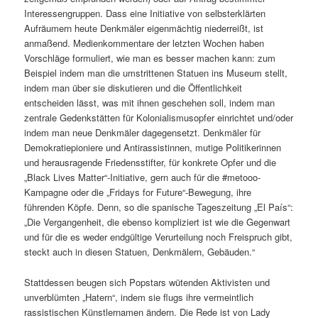
Interessengruppen. Dass eine Initiative von selbsterklärten
Aufräumern heute Denkmäler eigenmächtig niederreißt, ist
anmaßend. Medienkommentare der letzten Wochen haben
Vorschläge formuliert, wie man es besser machen kann: zum
Beispiel indem man die umstrittenen Statuen ins Museum stellt,
indem man über sie diskutieren und die Öffentlichkeit
entscheiden lässt, was mit ihnen geschehen soll, indem man
zentrale Gedenkstätten für Kolonialismusopfer einrichtet und/oder
indem man neue Denkmäler dagegensetzt. Denkmäler für
Demokratiepioniere und Antirassistinnen, mutige Politikerinnen
und herausragende Friedensstifter, für konkrete Opfer und die
„Black Lives Matter“-Initiative, gern auch für die #metooo-
Kampagne oder die „Fridays for Future“-Bewegung, ihre
führenden Köpfe. Denn, so die spanische Tageszeitung „El País“:
„Die Vergangenheit, die ebenso kompliziert ist wie die Gegenwart
und für die es weder endgültige Verurteilung noch Freispruch gibt,
steckt auch in diesen Statuen, Denkmälern, Gebäuden.“
Stattdessen beugen sich Popstars wütenden Aktivisten und
unverblümten „Hatern“, indem sie flugs ihre vermeintlich
rassistischen Künstlernamen ändern. Die Rede ist von Lady