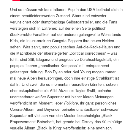
Und so müssen wir konstatieren: Pop in den USA befindet sich in
einem bemitleidenswerten Zustand. Stars sind entweder
verunsichert oder dumpfbackige Selbstdarsteller, und die Fans
versteigen sich in Extreme: auf der einen Seite politisch
überkorrekte Fanatiker, auf der anderen gelangweilte Wohlstands-
Kids, die in unkorrekten Gangsta-Rappern ihre neuen Helden
sehen. Was zählt, sind populistisches Auf-die-Kacke-Hauen und
die Machtkeule der übersteigerten „political correctness“ – was
fehlt, sind Stil, Eleganz und progressive Durchschlagskraft, ein
popspezifischer „moralischer Kompass“ mit entsprechend
gefestigter Haltung. Bob Dylan oder Neil Young mögen immer
mal neue Alben herausbringen, doch ihre einstige Strahlkraft ist
dahin. Und zwei, die es momentan rausreißen könnten, setzen
eher eskapistische bis Alibi-Akzente: Taylor Swift, beinahe
unantastbarer weißer Superstar mit bisher klaren Meinungen,
veröffentlicht im Moment lieber
Folklore
, ihr ganz persönliches
Corona-Album; und Beyoncé, beinahe unantastbarer schwarzer
Superstar mit vielfach von den Medien bescheinigter „Black
Empowerment“-Botschaft, hat gerade bei Disney das 90-minütige
visuelle Album „Black Is King“ veröffentlicht: eine mythisch