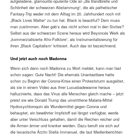
aufgeladene, glamourös-opulente Ode an „die Bandbreite und
Schönheit der schwarzen Abstammung“, die als pathetischer
Fantasy-Trip weder mit dem Alltag im 20. Jahrhundert noch mit
„Black Lives Matter“ zu tun hat. Black is beautiful? Dem muss
man zustimmen. Aber gab’s das nicht schon mal in den Sixties?
Selbst aus der schwarzen Szene heraus wird Beyoncés Werk als
„kommerzialisierte Afro-Folklore“, als Instrumentalisierung für
ihren „Black Capitalism“ kritisiert. Auch das ist bezeichnend.
Und jetzt auch noch Madonna
Wenn sich dann noch Madonna zu Wort meldet, kann man fast
schon sagen: Gute Nacht! Die ehemals Unantastbare hatte
schon zu Beginn der Corona-Krise einen Proteststurm ausgelöst,
als sie in einem Video aus ihrer Luxusbadewanne heraus
halluzinierte, dass das Virus alle Menschen gleich mache – jetzt
preist sie wie Donald Trump das umstrittene Malaria-Mittel
Hydroxychloroquin als Wundermittel gegen Corona und
behauptet, ein bewährter Impfstoff sei längst verfügbar, werde
aber unter Verschluss gehalten, damit die Reichen reicher und
die Armen ärmer und kranker werden. Dazu beruft sie sich auf
die texanische Ärztin Stella Immanuel, die laut Medienberichten