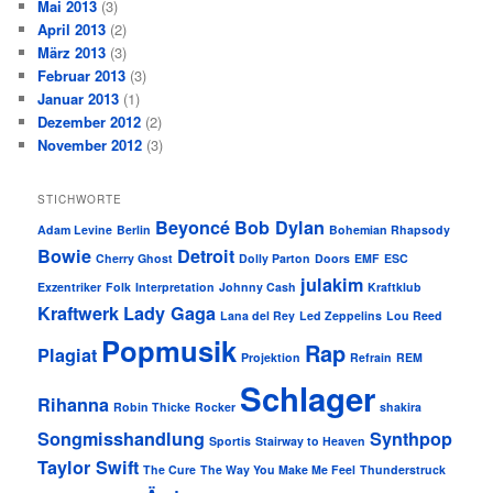
Mai 2013
(3)
April 2013
(2)
März 2013
(3)
Februar 2013
(3)
Januar 2013
(1)
Dezember 2012
(2)
November 2012
(3)
STICHWORTE
Beyoncé
Bob Dylan
Adam Levine
Berlin
Bohemian Rhapsody
Bowie
Detroit
Cherry Ghost
Dolly Parton
Doors
EMF
ESC
julakim
Exzentriker
Folk
Interpretation
Johnny Cash
Kraftklub
Kraftwerk
Lady Gaga
Lana del Rey
Led Zeppelins
Lou Reed
Popmusik
Rap
Plagiat
Projektion
Refrain
REM
Schlager
Rihanna
Robin Thicke
Rocker
shakira
Songmisshandlung
Synthpop
Sportis
Stairway to Heaven
Taylor Swift
The Cure
The Way You Make Me Feel
Thunderstruck