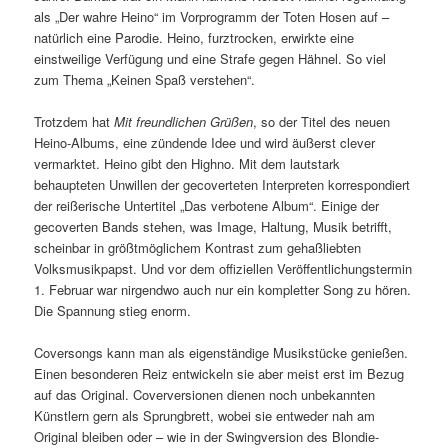
als „Der wahre Heino“ im Vorprogramm der Toten Hosen auf –
natürlich eine Parodie. Heino, furztrocken, erwirkte eine
einstweilige Verfügung und eine Strafe gegen Hähnel. So viel
zum Thema „Keinen Spaß verstehen“.
Trotzdem hat
Mit freundlichen Grüßen
, so der Titel des neuen
Heino-Albums, eine zündende Idee und wird äußerst clever
vermarktet. Heino gibt den Highno. Mit dem lautstark
behaupteten Unwillen der gecoverteten Interpreten korrespondiert
der reißerische Untertitel „Das verbotene Album“. Einige der
gecoverten Bands stehen, was Image, Haltung, Musik betrifft,
scheinbar in größtmöglichem Kontrast zum gehaßliebten
Volksmusikpapst. Und vor dem offiziellen Veröffentlichungstermin
1. Februar war nirgendwo auch nur ein kompletter Song zu hören.
Die Spannung stieg enorm.
Coversongs kann man als eigenständige Musikstücke genießen.
Einen besonderen Reiz entwickeln sie aber meist erst im Bezug
auf das Original. Coverversionen dienen noch unbekannten
Künstlern gern als Sprungbrett, wobei sie entweder nah am
Original bleiben oder – wie in der Swingversion des Blondie-