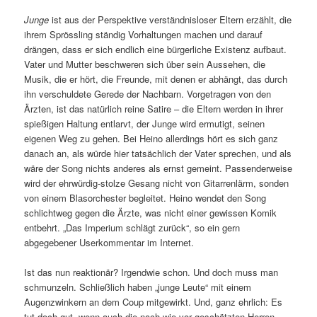
Junge
ist aus der Perspektive verständnisloser Eltern erzählt, die
ihrem Sprössling ständig Vorhaltungen machen und darauf
drängen, dass er sich endlich eine bürgerliche Existenz aufbaut.
Vater und Mutter beschweren sich über sein Aussehen, die
Musik, die er hört, die Freunde, mit denen er abhängt, das durch
ihn verschuldete Gerede der Nachbarn. Vorgetragen von den
Ärzten, ist das natürlich reine Satire – die Eltern werden in ihrer
spießigen Haltung entlarvt, der Junge wird ermutigt, seinen
eigenen Weg zu gehen. Bei Heino allerdings hört es sich ganz
danach an, als würde hier tatsächlich der Vater sprechen, und als
wäre der Song nichts anderes als ernst gemeint. Passenderweise
wird der ehrwürdig-stolze Gesang nicht von Gitarrenlärm, sonden
von einem Blasorchester begleitet. Heino wendet den Song
schlichtweg gegen die Ärzte, was nicht einer gewissen Komik
entbehrt. „Das Imperium schlägt zurück“, so ein gern
abgegebener Userkommentar im Internet.
Ist das nun reaktionär? Irgendwie schon. Und doch muss man
schmunzeln. Schließlich haben „junge Leute“ mit einem
Augenzwinkern an dem Coup mitgewirkt. Und, ganz ehrlich: Es
tut doch gut, wenn auch die nach wie vor geschätzten Herren