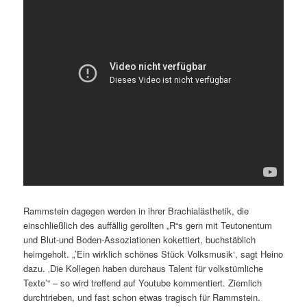
Rammstein dagegen werden in ihrer Brachialästhetik, die
einschließlich des auffällig gerollten „R“s gern mit Teutonentum
und Blut-und Boden-Assoziationen kokettiert, buchstäblich
heimgeholt. „’Ein wirklich schönes Stück Volksmusik‘, sagt Heino
dazu. ‚Die Kollegen haben durchaus Talent für volkstümliche
Texte’“ – so wird treffend auf Youtube kommentiert. Ziemlich
durchtrieben, und fast schon etwas tragisch für Rammstein.