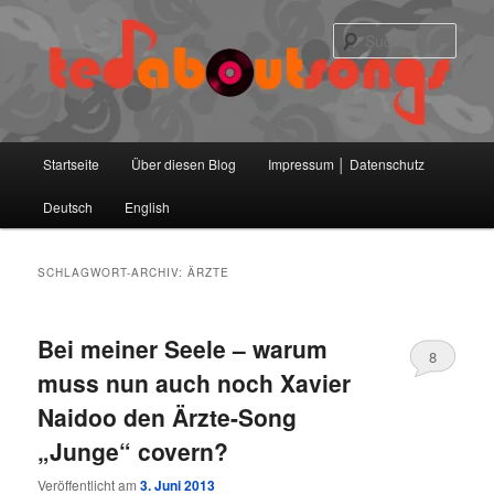
Zum
Zum
primären
sekundären
Such
Inhalt
Inhalt
springen
springen
Hauptmenü
Startseite
Über diesen Blog
Impressum │ Datenschutz
Deutsch
English
SCHLAGWORT-ARCHIV:
ÄRZTE
Bei meiner Seele – warum
8
muss nun auch noch Xavier
Naidoo den Ärzte-Song
„Junge“ covern?
Veröffentlicht am
3. Juni 2013