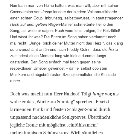
Nun kann man von Heino halten, was man will, aber mit seiner
Coverversion von
Junge
landete der biedere Volksmusikbarde
einen echten Coup. Inbrünstig, selbstbewusst, in staatstragender
Hoch auf dem gelben Wagen
-Manier schmetterte Heino den
Song, als wolle er sagen: Euch werd ich’s zeigen, ihr Rotzlöffel!
Und wisst ihr was? Die Eltern im Song haben verdammt noch
mal recht! „Junge, brich deiner Mutter nicht das Herz!“, das klang
so unverschämt anrührend nach Freddy Quinn, dass die Ärzte
zumindest einen Moment lang wie kleine dumme Jungs
dastanden. Den Song einfach mal frech gegen seine
respektlosen Urheber gewendet – da fiel selbst coolsten
Musikern und abgebrühtesten Szenejournalisten die Kinnlade
runter.
Doch was macht nun Herr Naidoo? Trägt
Junge
vor, als
wolle er das „Wort zum Sonntag“ sprechen. Ersetzt
lärmenden Punk und feisten Schlager-Sound durch
unpassend nachdenkliche Soulgrooves. Übertüncht
jegliche Ironie mit möglichst „einfühlsamem“
mehrstimmigem Schöngesang. Wirft sämtliches