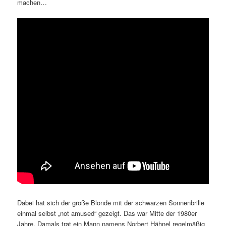
machen…
Dabei hat sich der große Blonde mit der schwarzen Sonnenbrille
einmal selbst „not amused“ gezeigt. Das war Mitte der 1980er
Jahre. Damals trat ein Mann namens Norbert Hähnel regelmäßig