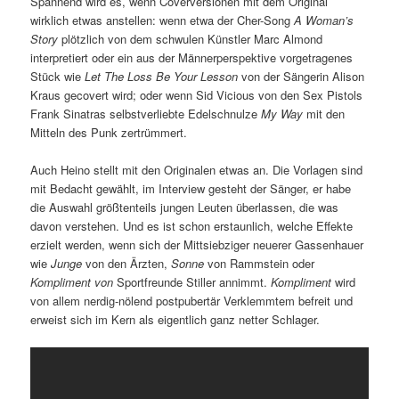
Spannend wird es, wenn Coverversionen mit dem Original
wirklich etwas anstellen: wenn etwa der Cher-Song
A Woman’s
Story
plötzlich von dem schwulen Künstler Marc Almond
interpretiert oder ein aus der Männerperspektive vorgetragenes
Stück wie
Let The Loss Be Your Lesson
von der Sängerin Alison
Kraus gecovert wird; oder wenn Sid Vicious von den Sex Pistols
Frank Sinatras selbstverliebte Edelschnulze
My Way
mit den
Mitteln des Punk zertrümmert.
Auch Heino stellt mit den Originalen etwas an. Die Vorlagen sind
mit Bedacht gewählt, im Interview gesteht der Sänger, er habe
die Auswahl größtenteils jungen Leuten überlassen, die was
davon verstehen. Und es ist schon erstaunlich, welche Effekte
erzielt werden, wenn sich der Mittsiebziger neuerer Gassenhauer
wie
Junge
von den Ärzten,
Sonne
von Rammstein oder
Kompliment von
Sportfreunde Stiller annimmt.
Kompliment
wird
von allem nerdig-nölend postpubertär Verklemmtem befreit und
erweist sich im Kern als eigentlich ganz netter Schlager.