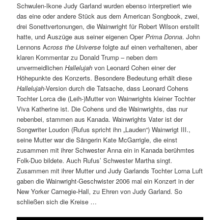
Schwulen-Ikone Judy Garland wurden ebenso interpretiert wie
das eine oder andere Stück aus dem American Songbook, zwei,
drei Sonettvertonungen, die Wainwright für Robert Wilson erstellt
hatte, und Auszüge aus seiner eigenen Oper
Prima Donna
. John
Lennons A
cross the Universe
folgte auf einen verhaltenen, aber
klaren Kommentar zu Donald Trump – neben dem
unvermeidlichen
Hallelujah
von Leonard Cohen einer der
Höhepunkte des Konzerts. Besondere Bedeutung erhält diese
Hallelujah
-Version durch die Tatsache, dass Leonard Cohens
Tochter Lorca die (Leih-)Mutter von Wainwrights kleiner Tochter
Viva Katherine ist. Die Cohens und die Wainwrights, das nur
nebenbei, stammen aus Kanada. Wainwrights Vater ist der
Songwriter Loudon (Rufus spricht ihn „Lauden“) Wainwrigt III.,
seine Mutter war die Sängerin Kate McGarrigle, die einst
zusammen mit ihrer Schwester Anna ein in Kanada berühmtes
Folk-Duo bildete. Auch Rufus’ Schwester Martha singt.
Zusammen mit ihrer Mutter und Judy Garlands Tochter Lorna Luft
gaben die Wainwright-Geschwister 2006 mal ein Konzert in der
New Yorker Carnegie-Hall, zu Ehren von Judy Garland. So
schließen sich die Kreise …