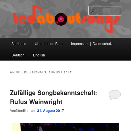
Zum
Zum
primären
sekundären
Such
Inhalt
Inhalt
springen
springen
Hauptmenü
Startseite
Über diesen Blog
Impressum │ Datenschutz
Deutsch
English
ARCHIV DES MONATS:
AUGUST 2017
Zufällige Songbekanntschaft:
Rufus Wainwright
Veröffentlicht am
31. August 2017