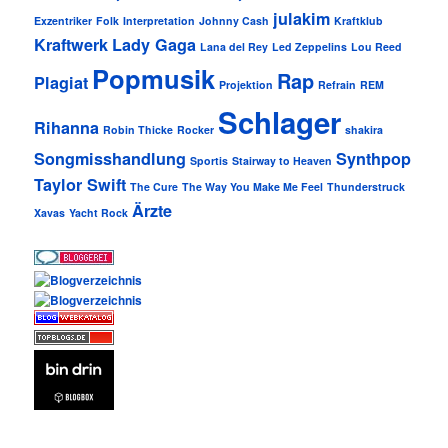
julakim
Exzentriker
Folk
Interpretation
Johnny Cash
Kraftklub
Kraftwerk
Lady Gaga
Lana del Rey
Led Zeppelins
Lou Reed
Popmusik
Rap
Plagiat
Projektion
Refrain
REM
Schlager
Rihanna
Robin Thicke
Rocker
shakira
Songmisshandlung
Synthpop
Sportis
Stairway to Heaven
Taylor Swift
The Cure
The Way You Make Me Feel
Thunderstruck
Ärzte
Xavas
Yacht Rock