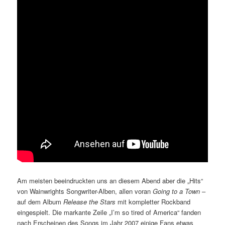
Am meisten beeindruckten uns an diesem Abend aber die „Hits“
von Wainwrights Songwriter-Alben, allen voran
Going to a Town
–
auf dem Album
Release the Stars
mit kompletter Rockband
eingespielt. Die markante Zeile „I’m so tired of America“ fanden
nach Erscheinen des Songs im Jahr 2007 einige Fans etwas