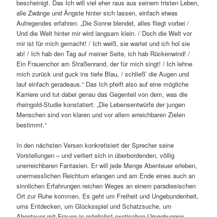
bescheinigt. Das Ich will viel eher raus aus seinem tristen Leben,
alle Zwänge und Ängste hinter sich lassen, einfach etwas
Aufregendes erfahren: „Die Sonne blendet, alles fliegt vorbei /
Und die Welt hinter mir wird langsam klein. / Doch die Welt vor
mir ist für mich gemacht! / Ich weiß, sie wartet und ich hol sie
ab! / Ich hab den Tag auf meiner Seite, ich hab Rückenwind! /
Ein Frauenchor am Straßenrand, der für mich singt! / Ich lehne
mich zurück und guck ins tiefe Blau, / schließ’ die Augen und
lauf einfach geradeaus.“ Das Ich pfeift also auf eine mögliche
Karriere und tut dabei genau das Gegenteil von dem, was die
rheingold-Studie konstatiert: „Die Lebensentwürfe der jungen
Menschen sind von klaren und vor allem erreichbaren Zielen
bestimmt.“
In den nächsten Versen konkretisiert der Sprecher seine
Vorstellungen – und verliert sich in überbordenden, völlig
unerreichbaren Fantasien. Er will jede Menge Abenteuer erleben,
unermesslichen Reichtum erlangen und am Ende eines auch an
sinnlichen Erfahrungen reichen Weges an einem paradiesischen
Ort zur Ruhe kommen. Es geht um Freiheit und Ungebundenheit,
ums Entdecken, um Glücksspiel und Schatzsuche, um
Abenteuer mit Frauen in möglichst exotischen Umgebungen,