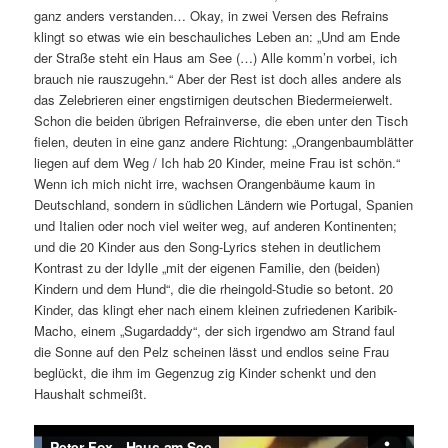
ganz anders verstanden… Okay, in zwei Versen des Refrains
klingt so etwas wie ein beschauliches Leben an: „Und am Ende
der Straße steht ein Haus am See (…) Alle komm’n vorbei, ich
brauch nie rauszugehn.“ Aber der Rest ist doch alles andere als
das Zelebrieren einer engstirnigen deutschen Biedermeierwelt.
Schon die beiden übrigen Refrainverse, die eben unter den Tisch
fielen, deuten in eine ganz andere Richtung: „Orangenbaumblätter
liegen auf dem Weg / Ich hab 20 Kinder, meine Frau ist schön.“
Wenn ich mich nicht irre, wachsen Orangenbäume kaum in
Deutschland, sondern in südlichen Ländern wie Portugal, Spanien
und Italien oder noch viel weiter weg, auf anderen Kontinenten;
und die 20 Kinder aus den Song-Lyrics stehen in deutlichem
Kontrast zu der Idylle „mit der eigenen Familie, den (beiden)
Kindern und dem Hund“, die die rheingold-Studie so betont. 20
Kinder, das klingt eher nach einem kleinen zufriedenen Karibik-
Macho, einem „Sugardaddy“, der sich irgendwo am Strand faul
die Sonne auf den Pelz scheinen lässt und endlos seine Frau
beglückt, die ihm im Gegenzug zig Kinder schenkt und den
Haushalt schmeißt.