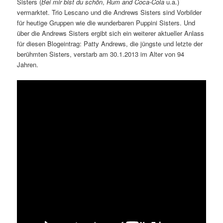
Sisters (
Bei mir bist du schön
,
Rum and Coca-Cola
u.a.)
vermarktet. Trio Lescano und die Andrews Sisters sind Vorbilder
für heutige Gruppen wie die wunderbaren Puppini Sisters. Und
über die Andrews Sisters ergibt sich ein weiterer aktueller Anlass
für diesen Blogeintrag: Patty Andrews, die jüngste und letzte der
berühmten Sisters, verstarb am 30.1.2013 im Alter von 94
Jahren.