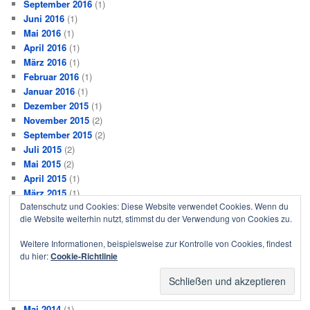
September 2016
(1)
Juni 2016
(1)
Mai 2016
(1)
April 2016
(1)
März 2016
(1)
Februar 2016
(1)
Januar 2016
(1)
Dezember 2015
(1)
November 2015
(2)
September 2015
(2)
Juli 2015
(2)
Mai 2015
(2)
April 2015
(1)
März 2015
(1)
Datenschutz und Cookies: Diese Website verwendet Cookies. Wenn du
Februar 2015
(1)
die Website weiterhin nutzt, stimmst du der Verwendung von Cookies zu.
Dezember 2014
(1)
November 2014
(2)
Weitere Informationen, beispielsweise zur Kontrolle von Cookies, findest
Oktober 2014
(2)
du hier:
Cookie-Richtlinie
September 2014
(2)
August 2014
(1)
Juli 2014
(1)
Mai 2014
(1)