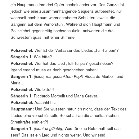
ein Hauptmann ihre drei Opfer nacheinander vor. Das Ganze ist
jedoch wie eine zusammenhängende Sequenz aufbereitet, nur
wechselt nach kaum wahrnehmbaren Schnitten jeweils die
Sängerin auf dem Verhörstuhl. Während sich Hauptmann und
Polizeichef gegenseitig hochschaukeln, antworten die drei
Schwestern quasi mit einer Stimme:
Polizeichef:
Wer ist der Verfasser des Liedes „Tuli-Tulipan“?
Sängerin 1:
Wie bitte?
Polizeichef:
Wer hat das Lied „Tuli-Tulipan“ geschrieben?
Irgendjemand muss es doch geschrieben haben!
Sängerin 1:
(leise, mit gesenktem Kopf)
Riccardo Morbelli und
Maria…
Polizeichef:
Wie bitte!!!
Sängerin 1:
Riccardo Morbelli und Maria Grever.
Polizeichef:
Aaaahhhh…
Hauptmann:
Und Sie wussten natürlich nicht, dass der Text des
Liedes eine verschlüsselte Botschaft an die amerikanischen
Streitkräfte enthielt?!
Sängerin 1:
(lacht ungläubig)
Was für eine Botschaft soll das
sein? Das ist ein Lied und nichts weiter. Und wir sind