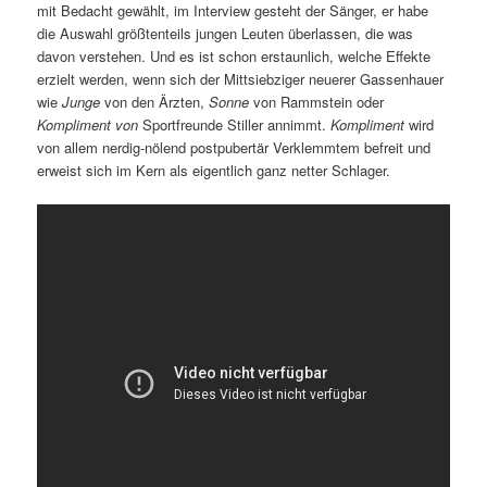
mit Bedacht gewählt, im Interview gesteht der Sänger, er habe
die Auswahl größtenteils jungen Leuten überlassen, die was
davon verstehen. Und es ist schon erstaunlich, welche Effekte
erzielt werden, wenn sich der Mittsiebziger neuerer Gassenhauer
wie
Junge
von den Ärzten,
Sonne
von Rammstein oder
Kompliment von
Sportfreunde Stiller annimmt.
Kompliment
wird
von allem nerdig-nölend postpubertär Verklemmtem befreit und
erweist sich im Kern als eigentlich ganz netter Schlager.