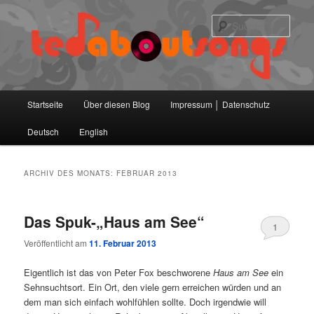
Zum
Zum
primären
sekundären
Such
Inhalt
Inhalt
springen
springen
Hauptmenü
Startseite
Über diesen Blog
Impressum │ Datenschutz
Deutsch
English
ARCHIV DES MONATS:
FEBRUAR 2013
Das Spuk-„Haus am See“
1
Veröffentlicht am
11. Februar 2013
Eigentlich ist das von Peter Fox beschworene
Haus am See
ein
Sehnsuchtsort. Ein Ort, den viele gern erreichen würden und an
dem man sich einfach wohlfühlen sollte. Doch irgendwie will