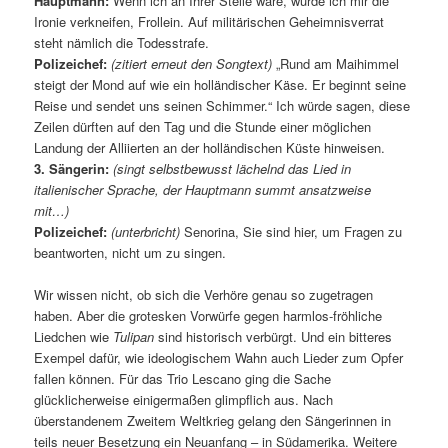
Hauptmann:
Wenn ich an Ihrer Stelle wäre, würde ich mir die
Ironie verkneifen, Frollein. Auf militärischen Geheimnisverrat
steht nämlich die Todesstrafe.
Polizeichef:
(zitiert erneut den Songtext)
„Rund am Maihimmel
steigt der Mond auf wie ein holländischer Käse. Er beginnt seine
Reise und sendet uns seinen Schimmer.“ Ich würde sagen, diese
Zeilen dürften auf den Tag und die Stunde einer möglichen
Landung der Alliierten an der holländischen Küste hinweisen.
3. Sängerin:
(singt selbstbewusst lächelnd das Lied in
italienischer Sprache, der Hauptmann summt ansatzweise
mit…)
Polizeichef:
(unterbricht)
Senorina, Sie sind hier, um Fragen zu
beantworten, nicht um zu singen.
Wir wissen nicht, ob sich die Verhöre genau so zugetragen
haben. Aber die grotesken Vorwürfe gegen harmlos-fröhliche
Liedchen wie
Tulipan
sind historisch verbürgt. Und ein bitteres
Exempel dafür, wie ideologischem Wahn auch Lieder zum Opfer
fallen können. Für das Trio Lescano ging die Sache
glücklicherweise einigermaßen glimpflich aus. Nach
überstandenem Zweitem Weltkrieg gelang den Sängerinnen in
teils neuer Besetzung ein Neuanfang – in Südamerika. Weitere