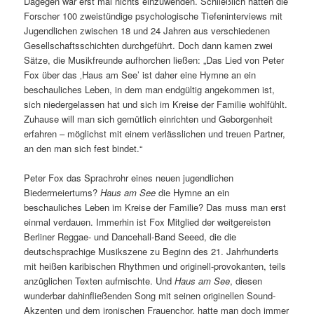
Dagegen war erst mal nichts einzuwenden. Schließlich hatten die
Forscher 100 zweistündige psychologische Tiefeninterviews mit
Jugendlichen zwischen 18 und 24 Jahren aus verschiedenen
Gesellschaftsschichten durchgeführt. Doch dann kamen zwei
Sätze, die Musikfreunde aufhorchen ließen: „Das Lied von Peter
Fox über das ‚Haus am See’ ist daher eine Hymne an ein
beschauliches Leben, in dem man endgültig angekommen ist,
sich niedergelassen hat und sich im Kreise der Familie wohlfühlt.
Zuhause will man sich gemütlich einrichten und Geborgenheit
erfahren – möglichst mit einem verlässlichen und treuen Partner,
an den man sich fest bindet.“
Peter Fox das Sprachrohr eines neuen jugendlichen
Biedermeiertums?
Haus am See
die Hymne an ein
beschauliches Leben im Kreise der Familie? Das muss man erst
einmal verdauen. Immerhin ist Fox Mitglied der weitgereisten
Berliner Reggae- und Dancehall-Band Seeed, die die
deutschsprachige Musikszene zu Beginn des 21. Jahrhunderts
mit heißen karibischen Rhythmen und originell-provokanten, teils
anzüglichen Texten aufmischte. Und
Haus am See
, diesen
wunderbar dahinfließenden Song mit seinen originellen Sound-
Akzenten und dem ironischen Frauenchor, hatte man doch immer