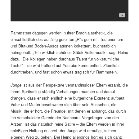
Rammstein dagegen werden in ihrer Brachialästhetik, die
einschließlich des auffällig gerollten „R“s gern mit Teutonentum
und Blut-und Boden-Assoziationen kokettiert, buchstäblich
heimgeholt. „’Ein wirklich schönes Stück Volksmusik‘, sagt Heino
dazu. ‚Die Kollegen haben durchaus Talent für volkstümliche
Texte’“ – so wird treffend auf Youtube kommentiert. Ziemlich
durchtrieben, und fast schon etwas tragisch für Rammstein.
Junge
ist aus der Perspektive verständnisloser Eltern erzählt, die
ihrem Sprössling ständig Vorhaltungen machen und darauf
drängen, dass er sich endlich eine bürgerliche Existenz aufbaut.
Vater und Mutter beschweren sich über sein Aussehen, die
Musik, die er hört, die Freunde, mit denen er abhängt, das durch
ihn verschuldete Gerede der Nachbarn. Vorgetragen von den
Ärzten, ist das natürlich reine Satire – die Eltern werden in ihrer
spießigen Haltung entlarvt, der Junge wird ermutigt, seinen
eigenen Weg zu gehen. Bei Heino allerdings hört es sich ganz