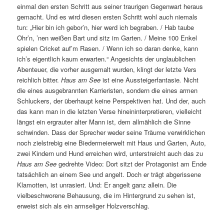
einmal den ersten Schritt aus seiner traurigen Gegenwart heraus
gemacht. Und es wird diesen ersten Schritt wohl auch niemals
tun: „Hier bin ich gebor’n, hier werd ich begraben. / Hab taube
Ohr’n, ’nen weißen Bart und sitz im Garten. / Meine 100 Enkel
spielen Cricket auf’m Rasen. / Wenn ich so daran denke, kann
ich’s eigentlich kaum erwarten.“ Angesichts der unglaublichen
Abenteuer, die vorher ausgemalt wurden, klingt der letzte Vers
reichlich bitter.
Haus am See
ist eine Aussteigerfantasie
.
Nicht
die eines ausgebrannten Karrieristen, sondern die eines armen
Schluckers, der überhaupt keine Perspektiven hat. Und der, auch
das kann man in die letzten Verse hineininterpretieren, vielleicht
längst ein ergrauter alter Mann ist, dem allmählich die Sinne
schwinden. Dass der Sprecher weder seine Träume verwirklichen
noch zielstrebig eine Biedermeierwelt mit Haus und Garten, Auto,
zwei Kindern und Hund erreichen wird, unterstreicht auch das zu
Haus am See
gedrehte Video: Dort sitzt der Protagonist am Ende
tatsächlich an einem See und angelt. Doch er trägt abgerissene
Klamotten, ist unrasiert. Und: Er angelt ganz allein. Die
vielbeschworene Behausung, die im Hintergrund zu sehen ist,
erweist sich als ein armseliger Holzverschlag.