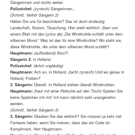
Sängerinnen und nichts weiter.
Polizeichef:
(zynisch)
Sängerinnen…
(Schnitt, Verhör Sängerin 2)
Halten Sie uns für beschränkt? Das ist doch eindeutig:
Landschaft, Illusion, Täuschung. Hier steht wörtlich:
(liest von
einem Blatt mit den Lyrics ab)
„Die Windmühle schläft unter dem
silbernen Mond.“ Was ist das für eine Windmühle? Wo steht sie,
diese Windmühle, die unter dem silbernen Mond schläft?
Hauptmann:
(auffordernd)
Also?!
Sängerin 2:
In Holland.
Polizeichef:
(ächzt ungläubig)
Hauptmann:
Ach so, in Holland.
(lacht zynisch)
Und wo genau in
Holland, Frollein?
2. Sängerin:
Überall. In Holland stehen überall Windmühlen.
Hauptmann:
(haut mit einer Peitsche auf den Tisch)
Spielen Sie
keine Spielchen mit mir! Ich kann nämlich sehr unangenehm
werden.
(Schnitt, Verhör Sängerin 3)
3. Sängerin:
Glauben Sie das wirklich? Sie müssen ja sehr viel
Fantasie haben, wenn Sie meinen, dass das ein Code ist.
Kompliment, Herr Hauptmann.