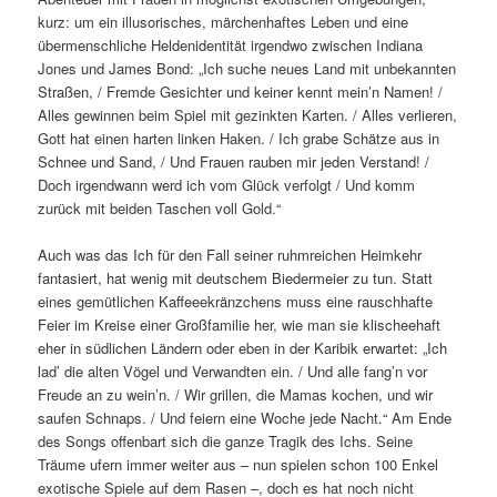
kurz: um ein illusorisches, märchenhaftes Leben und eine
übermenschliche Heldenidentität irgendwo zwischen Indiana
Jones und James Bond: „Ich suche neues Land mit unbekannten
Straßen, / Fremde Gesichter und keiner kennt mein’n Namen! /
Alles gewinnen beim Spiel mit gezinkten Karten. / Alles verlieren,
Gott hat einen harten linken Haken. / Ich grabe Schätze aus in
Schnee und Sand, / Und Frauen rauben mir jeden Verstand! /
Doch irgendwann werd ich vom Glück verfolgt / Und komm
zurück mit beiden Taschen voll Gold.“
Auch was das Ich für den Fall seiner ruhmreichen Heimkehr
fantasiert, hat wenig mit deutschem Biedermeier zu tun. Statt
eines gemütlichen Kaffeeekränzchens muss eine rauschhafte
Feier im Kreise einer Großfamilie her, wie man sie klischeehaft
eher in südlichen Ländern oder eben in der Karibik erwartet: „Ich
lad’ die alten Vögel und Verwandten ein. / Und alle fang’n vor
Freude an zu wein’n. / Wir grillen, die Mamas kochen, und wir
saufen Schnaps. / Und feiern eine Woche jede Nacht.“ Am Ende
des Songs offenbart sich die ganze Tragik des Ichs. Seine
Träume ufern immer weiter aus – nun spielen schon 100 Enkel
exotische Spiele auf dem Rasen –, doch es hat noch nicht