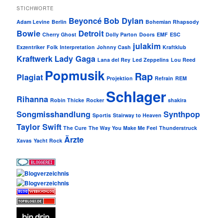
STICHWORTE
Beyoncé
Bob Dylan
Adam Levine
Berlin
Bohemian Rhapsody
Bowie
Detroit
Cherry Ghost
Dolly Parton
Doors
EMF
ESC
julakim
Exzentriker
Folk
Interpretation
Johnny Cash
Kraftklub
Kraftwerk
Lady Gaga
Lana del Rey
Led Zeppelins
Lou Reed
Popmusik
Rap
Plagiat
Projektion
Refrain
REM
Schlager
Rihanna
Robin Thicke
Rocker
shakira
Songmisshandlung
Synthpop
Sportis
Stairway to Heaven
Taylor Swift
The Cure
The Way You Make Me Feel
Thunderstruck
Ärzte
Xavas
Yacht Rock