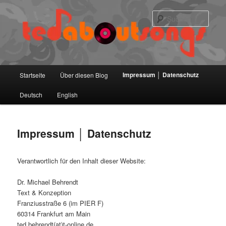
Zum
primären
Such
Inhalt
springen
Hauptmenü
Impressum │ Datenschutz
Startseite
Über diesen Blog
Deutsch
English
Impressum │ Datenschutz
Verantwortlich für den Inhalt dieser Website:
Dr. Michael Behrendt
Text & Konzeption
Franziusstraße 6 (im PIER F)
60314 Frankfurt am Main
ted.behrendt(at)t-online.de