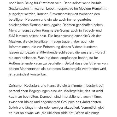
noch kein Beleg für Straftaten sein: Denn selbst wenn brutale
Sexfantasien im wahren Leben, respektive im Medium Pornofilm,
ausgelebt werden, können Einvernehmlichkeit zwischen den
beteiligten Personen und ein wie auch immer geartetes
spielerisches Setting einen legalen Rahmen geschaffen haben.
Nicht umsonst sollen Rammstein-Songs auch in Fetisch- und
S/M-Kreisen beliebt sein. Die Inszenierung einschließlich der
Masken, die die beteiligten Frauen tragen, aber auch die
Informationen, die zur Entstehung dieses Videos kursieren,
lassen auf bezahlte Mitwirkende schließen, die wussten, worauf
sie sich einlassen. Was sie dabei empfunden haben, ist für
Außenstehende kaum zu beurteilen. Selbst dass der Streifen von
seinen Macher:innen als extremes Kunstprojekt verstanden wird,
ist zumindest vorstellbar.
Zwischen Rockstars und Fans, die sie anhimmeln, besteht bei
persönlichen Begegnungen eine Art Machtgefälle, das ist wohl
kaum zu bestreiten. Dennoch sind Interaktionen, auch intime,
zwischen Idolen und sogenannten Groupies seit Jahrzehnten
üblich und längst mehr oder weniger akzeptiert. Vermutlich gibt
es hier so etwas wie „die üblichen Abläufe“. Wenn allerdings