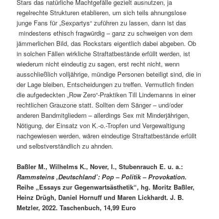
Stars das natürliche Machtgefälle gezielt ausnutzen, ja
regelrechte Strukturen etablieren, um sich teils ahnungslose
junge Fans für „Sexpartys“ zuführen zu lassen, dann ist das
mindestens ethisch fragwürdig – ganz zu schweigen von dem
jämmerlichen Bild, das Rockstars eigentlich dabei abgeben. Ob
in solchen Fällen wirkliche Straftatbestände erfüllt werden, ist
wiederum nicht eindeutig zu sagen, erst recht nicht, wenn
ausschließlich volljährige, mündige Personen beteiligt sind, die in
der Lage bleiben, Entscheidungen zu treffen. Vermutlich finden
die aufgedeckten „Row Zero“-Praktiken Till Lindemanns in einer
rechtlichen Grauzone statt. Sollten dem Sänger – und/oder
anderen Bandmitgliedern – allerdings Sex mit Minderjährigen,
Nötigung, der Einsatz von K.-o.-Tropfen und Vergewaltigung
nachgewiesen werden, wären eindeutige Straftatbestände erfüllt
und selbstverständlich zu ahnden.
Baßler M., Wilhelms K., Nover, I., Stubenrauch E. u. a.:
Rammsteins ,Deutschland’: Pop – Politik – Provokation.
Reihe „Essays zur Gegenwartsästhetik“, hg. Moritz Baßler,
Heinz Drügh, Daniel Hornuff und Maren Lickhardt. J. B.
Metzler, 2022. Taschenbuch, 14,99 Euro