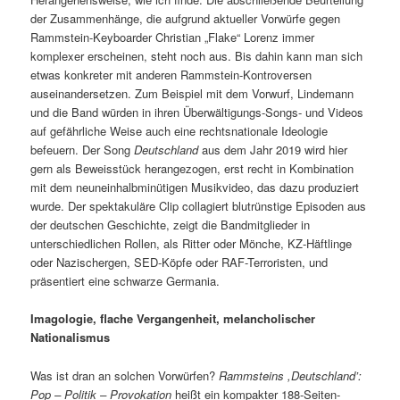
der Zusammenhänge, die aufgrund aktueller Vorwürfe gegen
Rammstein-Keyboarder Christian „Flake“ Lorenz immer
komplexer erscheinen, steht noch aus. Bis dahin kann man sich
etwas konkreter mit anderen Rammstein-Kontroversen
auseinandersetzen. Zum Beispiel mit dem Vorwurf, Lindemann
und die Band würden in ihren Überwältigungs-Songs- und Videos
auf gefährliche Weise auch eine rechtsnationale Ideologie
befeuern. Der Song
Deutschland
aus dem Jahr 2019 wird hier
gern als Beweisstück herangezogen, erst recht in Kombination
mit dem neuneinhalbminütigen Musikvideo, das dazu produziert
wurde. Der spektakuläre Clip collagiert blutrünstige Episoden aus
der deutschen Geschichte, zeigt die Bandmitglieder in
unterschiedlichen Rollen, als Ritter oder Mönche, KZ-Häftlinge
oder Nazischergen, SED-Köpfe oder RAF-Terroristen, und
präsentiert eine schwarze Germania.
Imagologie, flache Vergangenheit, melancholischer
Nationalismus
Was ist dran an solchen Vorwürfen?
Rammsteins ,Deutschland’:
Pop – Politik – Provokation
heißt ein kompakter 188-Seiten-