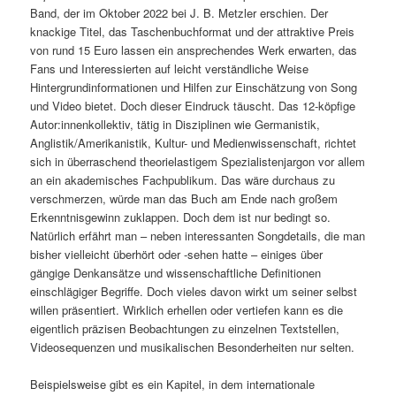
Band, der im Oktober 2022 bei J. B. Metzler erschien. Der
knackige Titel, das Taschenbuchformat und der attraktive Preis
von rund 15 Euro lassen ein ansprechendes Werk erwarten, das
Fans und Interessierten auf leicht verständliche Weise
Hintergrundinformationen und Hilfen zur Einschätzung von Song
und Video bietet. Doch dieser Eindruck täuscht. Das 12-köpfige
Autor:innenkollektiv, tätig in Disziplinen wie Germanistik,
Anglistik/Amerikanistik, Kultur- und Medienwissenschaft, richtet
sich in überraschend theorielastigem Spezialistenjargon vor allem
an ein akademisches Fachpublikum. Das wäre durchaus zu
verschmerzen, würde man das Buch am Ende nach großem
Erkenntnisgewinn zuklappen. Doch dem ist nur bedingt so.
Natürlich erfährt man – neben interessanten Songdetails, die man
bisher vielleicht überhört oder -sehen hatte – einiges über
gängige Denkansätze und wissenschaftliche Definitionen
einschlägiger Begriffe. Doch vieles davon wirkt um seiner selbst
willen präsentiert. Wirklich erhellen oder vertiefen kann es die
eigentlich präzisen Beobachtungen zu einzelnen Textstellen,
Videosequenzen und musikalischen Besonderheiten nur selten.
Beispielsweise gibt es ein Kapitel, in dem internationale