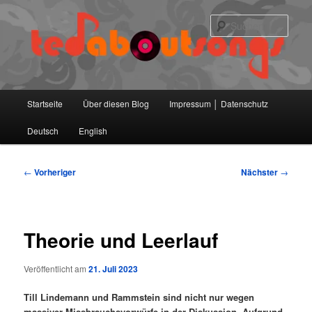
Zum
primären
Such
Inhalt
springen
Hauptmenü
Startseite
Über diesen Blog
Impressum │ Datenschutz
Deutsch
English
Beitragsnavigation
←
Vorheriger
Nächster
→
Theorie und Leerlauf
Veröffentlicht am
21. Juli 2023
Till Lindemann und Rammstein sind nicht nur wegen
massiver Missbrauchsvorwürfe in der Diskussion. Aufgrund