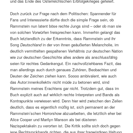
und das Ende des Österreichischen Erbfolgekrieges gefeiert.
Doch zurück zur Frage nach dem Politischen: Spannender für
Fans und Interessierte dürfte doch die simple Frage sein, ob
Rammstein nun latent böse rechte Jungs sind – oder ob man sie
von solchen Vorwürfen freisprechen kann. Immerhin gelangt das
Buch letztendlich zu der Erkenntnis, dass Rammstein und ihr
Song
Deutschland
in der von ihnen geäußerten Melancholie, im
deutlich vermittelten gespaltenen Verhältnis zur deutschen Nation
wie zur deutschen Geschichte alles andere als anschlussfähig
seien für rechtes Gedankengut. Ein nachvollziehbares Fazit, das
man allerdings auch durch genaues Zuhören, Beobachten und
Deuten der Zeichen ziehen kann. Soooo ambivalent, wie auch
das Autor:innenkollektiv nicht müde zu betonen wird, sind
Rammstein meines Erachtens gar nicht. Trotzdem gut, dass im
Buch explizit auch auf wirklich rechte Interpreten und Bands als
Kontrapunkte verwiesen wird. Denn hier wird zwischen den Zeilen
deutlich, dass es eigentlich müßig ist, sich permanent an der
Rammstein’schen Horrorshow abzuarbeiten, die letztlich eher bei
Alice Cooper und Marilyn Manson als bei düsteren
Nazispektakeln zu verorten ist. Die Kritik sollte sich doch gegen
jene Rechtsrockbands richten, die aus ihrer fragwürdigen Haltung