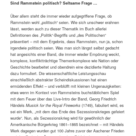
Sind Rammstein politisch? Seltsame Frage …
Über allem steht die immer wieder aufgegriffene Frage, ob
Rammstein wohl „politisch“ seien. Wie sich unschwer erahnen
lässt, werden auch zu dieser Thematik im Buch allerlei
Definitionen des „Politik“-Begriffs und „des Politischen“
präsentiert – mit dem Ergebnis, dass Rammstein, nun ja, schon
irgendwie politisch seien. Was man sich längst selbst gedacht
hat angesichts einer Band, die immer wieder Empörung weckt,
komplexe, konfliktträchtige Themenkomplexe wie Nation oder
Geschichte bearbeitet und obendrein eine dezidierte Haltung
dazu formuliert. Die wissenschaftliche Leistungsschau
einschließlich abstrakter Scheindiskussionen hat einen
ermüdenden Effekt – und verblüfft mit kleinen Ungenauigkeiten:
etwa wenn im Kontext von Rammsteins buchstäblichem Spiel
mit dem Feuer über das Live-Intro der Band, Georg Friedrich
Händels
Musick for the Royal Fireworks
(1749), fabuliert wird, es
sei ein Werk, „mit dem das Ende des Sezessionskrieges gefeiert
wurde“. Nun, als Sezessionskrieg wird für gewöhnlich der
Amerikanische Bürgerkrieg 1861–1865 bezeichnet – mit Händels
Werk dagegen wurden gut 100 Jahre zuvor der Aachener Frieden