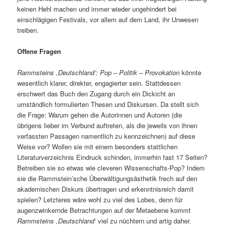
keinen Hehl machen und immer wieder ungehindert bei
einschlägigen Festivals, vor allem auf dem Land, ihr Unwesen
treiben.
Offene Fragen
Rammsteins ,Deutschland’: Pop – Politik – Provokation
könnte
wesentlich klarer, direkter, engagierter sein. Stattdessen
erschwert das Buch den Zugang durch ein Dickicht an
umständlich formulierten Thesen und Diskursen. Da stellt sich
die Frage: Warum gehen die Autorinnen und Autoren (die
übrigens lieber im Verbund auftreten, als die jeweils von ihnen
verfassten Passagen namentlich zu kennzeichnen) auf diese
Weise vor? Wollen sie mit einem besonders stattlichen
Literaturverzeichnis Eindruck schinden, immerhin fast 17 Seiten?
Betreiben sie so etwas wie cleveren Wissenschafts-Pop? Indem
sie die Rammstein’sche Überwältigungsästhetik frech auf den
akademischen Diskurs übertragen und erkenntnisreich damit
spielen? Letzteres wäre wohl zu viel des Lobes, denn für
augenzwinkernde Betrachtungen auf der Metaebene kommt
Rammsteins ,Deutschland’
viel zu nüchtern und artig daher.