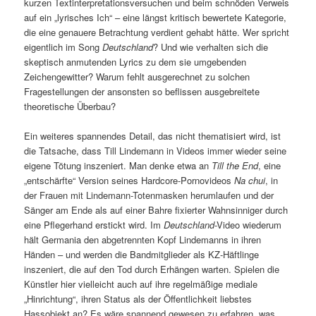
kurzen Textinterpretationsversuchen und beim schnöden Verweis
auf ein „lyrisches Ich“ – eine längst kritisch bewertete Kategorie,
die eine genauere Betrachtung verdient gehabt hätte. Wer spricht
eigentlich im Song
Deutschland
? Und wie verhalten sich die
skeptisch anmutenden Lyrics zu dem sie umgebenden
Zeichengewitter? Warum fehlt ausgerechnet zu solchen
Fragestellungen der ansonsten so beflissen ausgebreitete
theoretische Überbau?
Ein weiteres spannendes Detail, das nicht thematisiert wird, ist
die Tatsache, dass Till Lindemann in Videos immer wieder seine
eigene Tötung inszeniert. Man denke etwa an
Till the End
, eine
„entschärfte“ Version seines Hardcore-Pornovideos
Na chui
, in
der Frauen mit Lindemann-Totenmasken herumlaufen und der
Sänger am Ende als auf einer Bahre fixierter Wahnsinniger durch
eine Pflegerhand erstickt wird. Im
Deutschland
-Video wiederum
hält Germania den abgetrennten Kopf Lindemanns in ihren
Händen – und werden die Bandmitglieder als KZ-Häftlinge
inszeniert, die auf den Tod durch Erhängen warten. Spielen die
Künstler hier vielleicht auch auf ihre regelmäßige mediale
„Hinrichtung“, ihren Status als der Öffentlichkeit liebstes
Hassobjekt an? Es wäre spannend gewesen zu erfahren, was