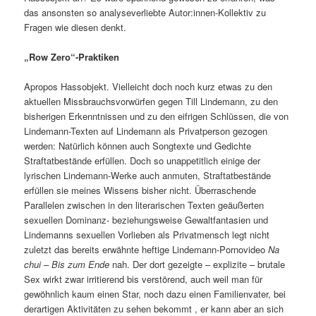
das ansonsten so analyseverliebte Autor:innen-Kollektiv zu
Fragen wie diesen denkt.
„Row Zero“-Praktiken
Apropos Hassobjekt. Vielleicht doch noch kurz etwas zu den
aktuellen Missbrauchsvorwürfen gegen Till Lindemann, zu den
bisherigen Erkenntnissen und zu den eifrigen Schlüssen, die von
Lindemann-Texten auf Lindemann als Privatperson gezogen
werden: Natürlich können auch Songtexte und Gedichte
Straftatbestände erfüllen. Doch so unappetitlich einige der
lyrischen Lindemann-Werke auch anmuten, Straftatbestände
erfüllen sie meines Wissens bisher nicht. Überraschende
Parallelen zwischen in den literarischen Texten geäußerten
sexuellen Dominanz- beziehungsweise Gewaltfantasien und
Lindemanns sexuellen Vorlieben als Privatmensch legt nicht
zuletzt das bereits erwähnte heftige Lindemann-Pornovideo
Na
chui – Bis zum Ende
nah. Der dort gezeigte – explizite – brutale
Sex wirkt zwar irritierend bis verstörend, auch weil man für
gewöhnlich kaum einen Star, noch dazu einen Familienvater, bei
derartigen Aktivitäten zu sehen bekommt , er kann aber an sich