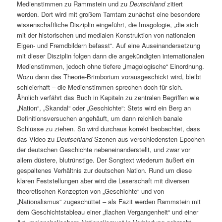
Medienstimmen zu Rammstein und zu
Deutschland
zitiert
werden. Dort wird mit großem Tamtam zunächst eine besondere
wissenschaftliche Disziplin eingeführt, die Imagologie, „die sich
mit der historischen und medialen Konstruktion von nationalen
Eigen- und Fremdbildern befasst“. Auf eine Auseinandersetzung
mit dieser Disziplin folgen dann die angekündigten internationalen
Medienstimmen, jedoch ohne tiefere „imagologische“ Einordnung.
Wozu dann das Theorie-Brimborium vorausgeschickt wird, bleibt
schleierhaft – die Medienstimmen sprechen doch für sich.
Ähnlich verfährt das Buch in Kapiteln zu zentralen Begriffen wie
„Nation“, „Skandal“ oder „Geschichte“: Stets wird ein Berg an
Definitionsversuchen angehäuft, um dann reichlich banale
Schlüsse zu ziehen. So wird durchaus korrekt beobachtet, dass
das Video zu
Deutschland
Szenen aus verschiedensten Epochen
der deutschen Geschichte nebeneinanderstellt, und zwar vor
allem düstere, blutrünstige. Der Songtext wiederum äußert ein
gespaltenes Verhältnis zur deutschen Nation. Rund um diese
klaren Feststellungen aber wird die Leserschaft mit diversen
theoretischen Konzepten von „Geschichte“ und von
„Nationalismus“ zugeschüttet – als Fazit werden Rammstein mit
dem Geschichtstableau einer „flachen Vergangenheit“ und einer