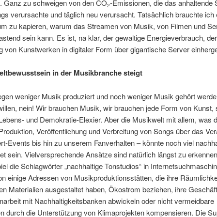
. Ganz zu schweigen von den CO
-Emissionen, die das anhaltende
2
gs verursachte und täglich neu verursacht. Tatsächlich brauchte ich 
m zu kapieren, warum das Streamen von Musik, von Filmen und Ser
stend sein kann. Es ist, na klar, der gewaltige Energieverbrauch, der
g von Kunstwerken in digitaler Form über gigantische Server einherge
tbewusstsein in der Musikbranche steigt
egen weniger Musik produziert und noch weniger Musik gehört wer
llen, nein! Wir brauchen Musik, wir brauchen jede Form von Kunst, si
Lebens- und Demokratie-Elexier. Aber die Musikwelt mit allem, was 
Produktion, Veröffentlichung und Verbreitung von Songs über das Ver
t-Events bis hin zu unserem Fanverhalten – könnte noch viel nachha
et sein. Vielversprechende Ansätze sind natürlich längst zu erkenne
el die Schlagwörter „nachhaltige Tonstudios“ in Internetsuchmaschine
on einige Adressen von Musikproduktionsstätten, die ihre Räumlichke
en Materialien ausgestaltet haben, Ökostrom beziehen, ihre Geschäft
rbeit mit Nachhaltigkeitsbanken abwickeln oder nicht vermeidbare
n durch die Unterstützung von Klimaprojekten kompensieren. Die Su