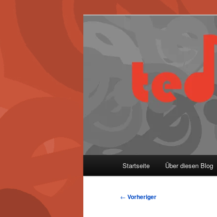
Zum
primären
Inhalt
springen
Hauptmenü
Startseite
Über diesen Blog
Beitragsnavigation
←
Vorheriger