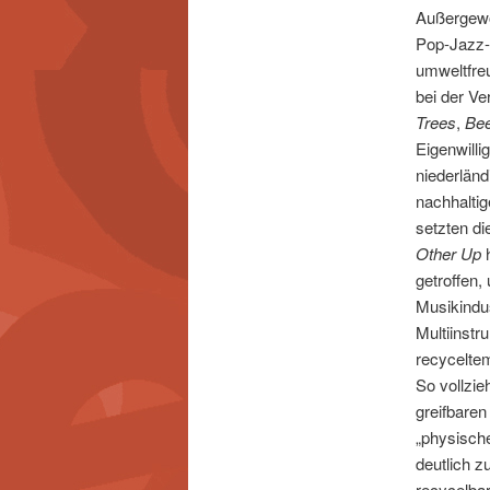
Außergewö
Pop-Jazz-
umweltfreu
bei der Ve
Trees
,
Be
Eigenwilli
niederlän
nachhaltig
setzten di
Other Up
h
getroffen,
Musikindus
Multiinstr
recyceltem
So vollzie
greifbaren
„physisch
deutlich z
recycelbar