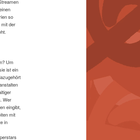
 Streamen
einen
ien so
 mit der
ht.
den? Um
e ist ein
dazugehört
anstalten
ltiger
n. Wer
n eingibt,
iten mit
e in
perstars