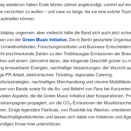
ay wiederum haben Ende letzten Jahres angekündigt, vorerst auf ei
e verzichten zu wollen – und zwar so lange, bis sie eine solche Tour
 aufstellen können.
oldplay ungemein, aber vielleicht hätte die Band sich auch jetzt scho
nen von der
Green Music Initiat
ive
.
Die in Berlin gestartete Organisa
, Umweltverbänden, Forschungsinstituten und Business-Entscheider
licht erschreckende Zahlen zu den Treibhausgas-Emissionen der Bra
chon seit einem Jahrzehnt daran, das klingende Geschäft grüner zu 
g erneuerbarer Energien, nachhaltige Verpackungen, der Verzicht au
ige PR-Arbeit, elektronisches Ticketing, regionales Catering,
ktionsstrategien, nachhaltiges Merchandising und clevere Mobilitäts
isen von Bands sowie für die An- und Abfahrt von Fans bei Konzerten
 vielen Aspekte, die die Green Music Initiative über Kooperationen, Pr
onskampagnen propagiert, um die CO
-Emissionen der Musikbranche 
2
ren. Einige legendäre Festivals, von Roskilde bis Wacken, orientieren
 Nachhaltigkeitskriterien und lassen sich dabei von Initiativen und Ag
ndigen Know-how unterstützen.