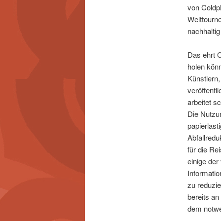
von Coldpl
Welttourne
nachhaltig
Das ehrt C
holen kön
Künstlern
veröffent
arbeitet s
Die Nutzun
papierlast
Abfallredu
für die Re
einige der
Informati
zu reduzie
bereits an
dem notwe