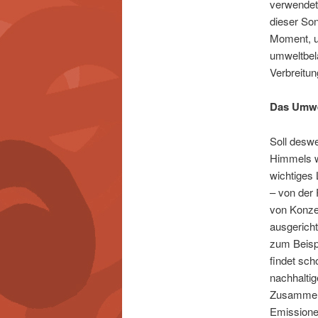
verwendet
dieser Son
Moment, u
umweltbela
Verbreitun
Das Umwel
Soll desw
Himmels wi
wichtiges 
– von der 
von Konzer
ausgericht
zum Beispi
findet sch
nachhaltig
Zusammena
Emissione