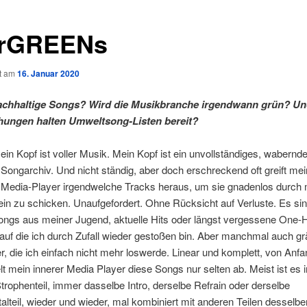
rGREENs
ht am
16. Januar 2020
nachhaltige Songs? Wird die Musikbranche irgendwann grün? U
hungen halten Umweltsong-Listen bereit?
ein Kopf ist voller Musik. Mein Kopf ist ein unvollständiges, wabernd
Songarchiv. Und nicht ständig, aber doch erschreckend oft greift mei
Media-Player irgendwelche Tracks heraus, um sie gnadenlos durch
n zu schicken. Unaufgefordert. Ohne Rücksicht auf Verluste. Es si
ongs aus meiner Jugend, aktuelle Hits oder längst vergessene One-H
uf die ich durch Zufall wieder gestoßen bin. Aber manchmal auch gr
 die ich einfach nicht mehr loswerde. Linear und komplett, von Anfa
lt mein innerer Media Player diese Songs nur selten ab. Meist ist es
trophenteil, immer dasselbe Intro, derselbe Refrain oder derselbe
alteil, wieder und wieder, mal kombiniert mit anderen Teilen desselb