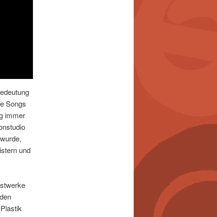
Bedeutung
die Songs
ig immer
onstudio
 wurde,
istern und
nstwerke
rden
Plastik