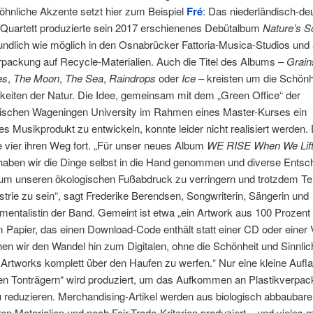
hnliche Akzente setzt hier zum Beispiel
Fré
: Das niederländisch-de
Quartett produzierte sein 2017 erschienenes Debütalbum
Nature’s 
ndlich wie möglich in den Osnabrücker Fattoria-Musica-Studios und 
rpackung auf Recycle-Materialien. Auch die Titel des Albums –
Grain
es
,
The Moon
,
The Sea
,
Raindrops
oder
Ice
– kreisten um die Schönh
gkeiten der Natur. Die Idee, gemeinsam mit dem „Green Office“ der
dischen Wageningen University im Rahmen eines Master-Kurses ein
es Musikprodukt zu entwickeln, konnte leider nicht realisiert werden
e vier ihren Weg fort. „Für unser neues Album
WE RISE When We Lif
aben wir die Dinge selbst in die Hand genommen und diverse Entsc
 um unseren ökologischen Fußabdruck zu verringern und trotzdem Tei
trie zu sein“, sagt Frederike Berendsen, Songwriterin, Sängerin und
umentalistin der Band. Gemeint ist etwa „ein Artwork aus 100 Prozent
 Papier, das einen Download-Code enthält statt einer CD oder einer V
hen wir den Wandel hin zum Digitalen, ohne die Schönheit und Sinnlic
 Artworks komplett über den Haufen zu werfen.“ Nur eine kleine Aufl
en Tonträgern“ wird produziert, um das Aufkommen an Plastikverpa
u reduzieren. Merchandising-Artikel werden aus biologisch abbaubare
en Materialien und nach Fair-Trade-Kriterien produziert – und vieles 