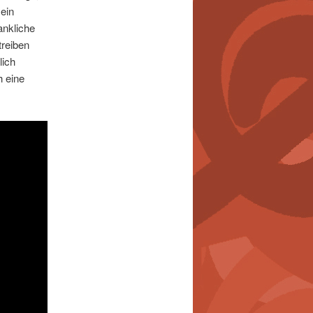
mein
ankliche
treiben
lich
h eine