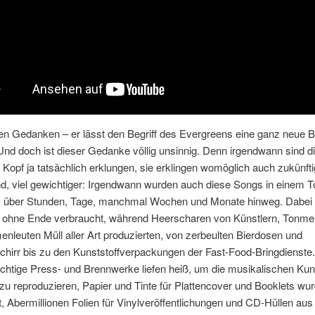
en Gedanken – er lässt den Begriff des Evergreens eine ganz neue 
 Und doch ist dieser Gedanke völlig unsinnig. Denn irgendwann sind 
Kopf ja tatsächlich erklungen, sie erklingen womöglich auch zukünft
d, viel gewichtiger: Irgendwann wurden auch diese Songs in einem T
t, über Stunden, Tage, manchmal Wochen und Monate hinweg. Dabei
m ohne Ende verbraucht, während Heerscharen von Künstlern, Tonme
menleuten Müll aller Art produzierten, von zerbeulten Bierdosen und
chirr bis zu den Kunststoffverpackungen der Fast-Food-Bringdienste.
chtige Press- und Brennwerke liefen heiß, um die musikalischen Ku
zu reproduzieren, Papier und Tinte für Plattencover und Booklets wu
, Abermillionen Folien für Vinylveröffentlichungen und CD-Hüllen aus 