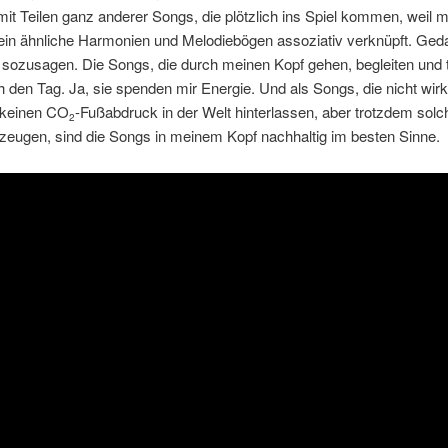
it Teilen ganz anderer Songs, die plötzlich ins Spiel kommen, weil 
in ähnliche Harmonien und Melodiebögen assoziativ verknüpft. Ged
sozusagen. Die Songs, die durch meinen Kopf gehen, begleiten und 
 den Tag. Ja, sie spenden mir Energie. Und als Songs, die nicht wirk
, keinen CO
-Fußabdruck in der Welt hinterlassen, aber trotzdem solc
2
zeugen, sind die Songs in meinem Kopf nachhaltig im besten Sinne.