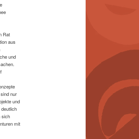
ne
nee
n Rat
tion aus
n
nche und
machen.
f
konzepte
 sind nur
ojekte und
deutlich
 sich
enturen mit