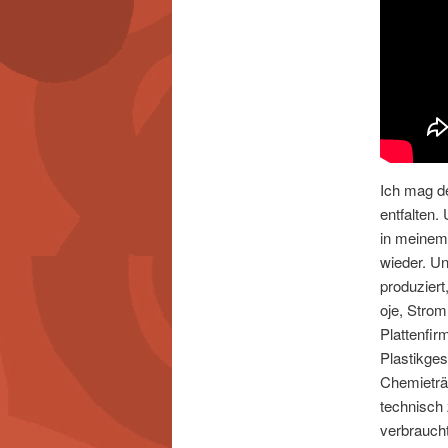
Ich mag d
entfalten.
in meinem 
wieder. Un
produzier
oje, Stro
Plattenfir
Plastikges
Chemieträ
technisch 
verbraucht