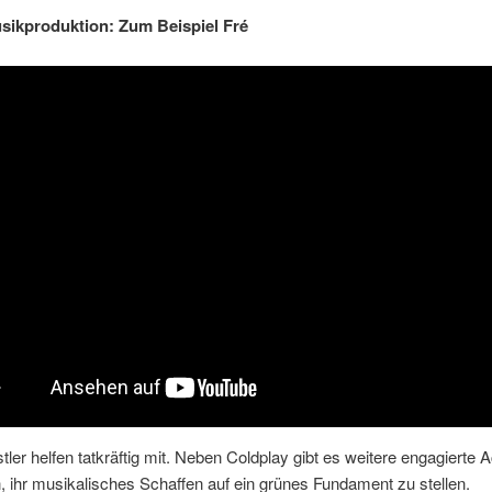
ikproduktion: Zum Beispiel Fré
ler helfen tatkräftig mit. Neben Coldplay gibt es weitere engagierte A
 ihr musikalisches Schaffen auf ein grünes Fundament zu stellen.