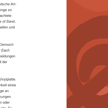
utsche Art-
Songs
so
achtete
s of Sand
,
eiten und
. Dennoch
t Each
heidungen
l der
inylplatte.
hkeit eines
age an
ckungen
n oder
mehr „Es