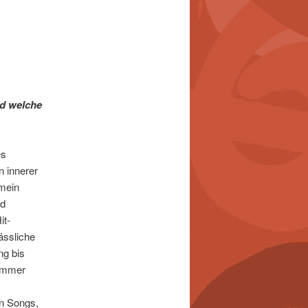
nd welche
es
n innerer
 mein
nd
it-
ässliche
ng bis
 immer
en Songs,