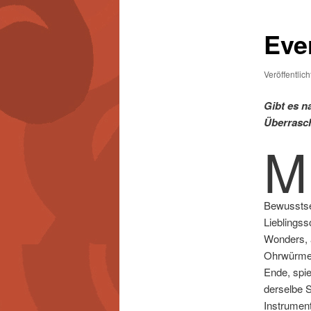
Eve
Veröffentlic
Gibt es 
Überrasc
M
Bewusstsei
Lieblingss
Wonders, a
Ohrwürmer,
Ende, spie
derselbe S
Instrument