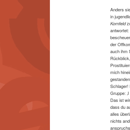
Anders si
in jugendl
Kornfeld
zu
antwortet:
bescheuert
der Offko
auch ihm S
Rückblick,
Prostituie
mich hinei
gestanden, 
Schlager! 
Gruppe: ‚
Das ist wi
dass du au
alles über
nichts and
anspruchs