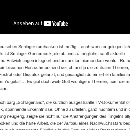
eutschen Schlager rumhacken ist müßig – auch wenn er gelegentlich 
ls ist Schlager Genremusik, die ab und zu möglichst sanft aktuelle
che Entwicklungen integriert und ansonsten niemandem wehtut. Rom
ein bisschen Herzschmerz sind seit eh und je die zentralen Themen,
oxtrot oder Discofox getanzt, und gesanglich dominiert ein familient
em’s gefällt… Es gibt doch weiß Gott wichtigere Themen, über die m
kann.
ch barg „Schlagerland“, die kürzlich ausgestrahlte TV-Dokumentatio
k, spannende Erkenntnisse. Ohne zu urteilen, ganz nüchtern und in 
ng neugierig, zeigte sie nicht nur die Anstrengungen des Tingelns alt
cken und die harte Arbeit, die der Aufbau eines Nachwuchsstars bed
b auch interessante Einblicke in das Denken einiger Protagonisten.