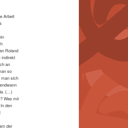
e Arbeit
s
ein
ch
ran Roland
 indirekt
ch an
 man so
t man sich
rgendwann
da. (…)
h? Was mir
 In den
t
kam der