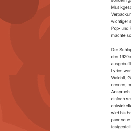
Musikgesch
Verpackun
wichtiger 
Pop- und R
machte sc
Der Schlag
den 1920e
ausgebufft
Lyrics war
Waldoff, 
nennen, me
Anspruch v
einfach s
entwickelt
wird bis h
paar neue
festgestel