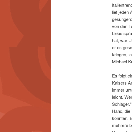
Italientre
lief jeden
gesungen: 
von den Te
Liebe spra
hat, war 
er es gesc
kriegen, z
Michael Ku
Es folgt e
Kaisers An
immer unte
leicht. We
Schlager.“
Hand, die
könnten. E
mehrere b