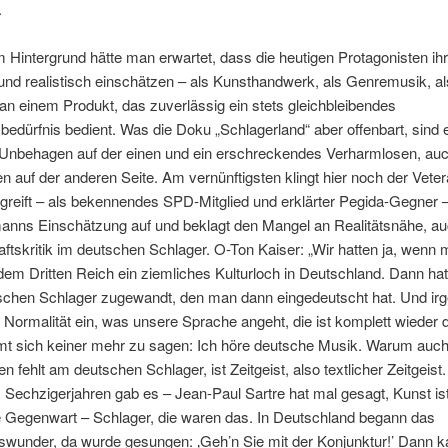
.
 Hintergrund hätte man erwartet, dass die heutigen Protagonisten ihr
nd realistisch einschätzen – als Kunsthandwerk, als Genremusik, al
an einem Produkt, das zuverlässig ein stets gleichbleibendes
edürfnis bedient. Was die Doku „Schlagerland“ aber offenbart, sind 
Unbehagen auf der einen und ein erschreckendes Verharmlosen, au
 auf der anderen Seite. Am vernünftigsten klingt hier noch der Vete
 greift – als bekennendes SPD-Mitglied und erklärter Pegida-Gegner –
anns Einschätzung auf und beklagt den Mangel an Realitätsnähe, au
ftskritik im deutschen Schlager. O-Ton Kaiser: „Wir hatten ja, wenn
 dem Dritten Reich ein ziemliches Kulturloch in Deutschland. Dann ha
schen Schlager zugewandt, den man dann eingedeutscht hat. Und i
 Normalität ein, was unsere Sprache angeht, die ist komplett wieder 
mt sich keiner mehr zu sagen: Ich höre deutsche Musik. Warum auc
en fehlt am deutschen Schlager, ist Zeitgeist, also textlicher Zeitgeist.
, Sechzigerjahren gab es – Jean-Paul Sartre hat mal gesagt, Kunst is
te Gegenwart – Schlager, die waren das. In Deutschland begann das
tswunder, da wurde gesungen: ‚Geh’n Sie mit der Konjunktur!’ Dann 