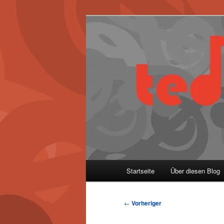
Zum
primären
Inhalt
springen
Hauptmenü
Startseite
Über diesen Blog
Beitragsnavigation
←
Vorheriger