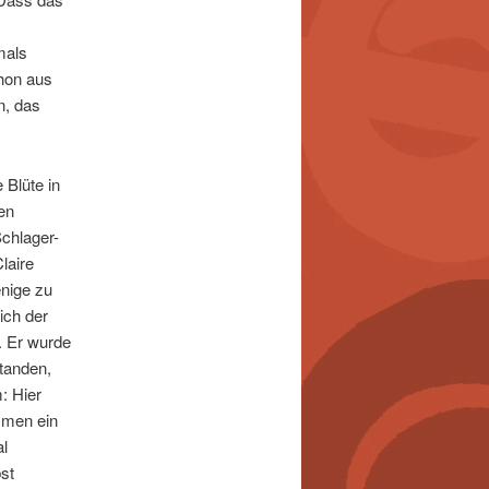
mals
chon aus
n, das
 Blüte in
en
Schlager-
laire
nige zu
ich der
. Er wurde
tanden,
: Hier
mmen ein
l
st