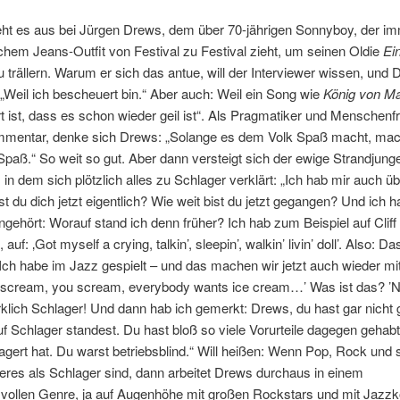
eht es aus bei Jürgen Drews, dem über 70-jährigen Sonnyboy, der i
ichem Jeans-Outfit von Festival zu Festival zieht, um seinen Oldie
Ei
 trällern. Warum er sich das antue, will der Interviewer wissen, und
 „Weil ich bescheuert bin.“ Aber auch: Weil ein Song wie
König von Ma
 ist, dass es schon wieder geil ist“. Als Pragmatiker und Menschenf
mmentar, denke sich Drews: „Solange es dem Volk Spaß macht, mac
paß.“ So weit so gut. Aber dann versteigt sich der ewige Strandjunge
 in dem sich plötzlich alles zu Schlager verklärt: „Ich hab mir auch üb
rst du dich jetzt eigentlich? Wie weit bist du jetzt gegangen? Und ich h
ngehört: Worauf stand ich denn früher? Ich hab zum Beispiel auf Cliff
auf: ‚Got myself a crying, talkin’, sleepin’, walkin’ livin’ doll’. Also: Das
Ich habe im Jazz gespielt – und das machen wir jetzt auch wieder mi
I scream, you scream, everybody wants ice cream…’ Was ist das? ’N
rklich Schlager! Und dann hab ich gemerkt: Drews, du hast gar nicht
f Schlager standest. Du hast bloß so viele Vorurteile dagegen gehab
lagert hat. Du warst betriebsblind.“ Will heißen: Wenn Pop, Rock und
eres als Schlager sind, dann arbeitet Drews durchaus in einem
vollen Genre, ja auf Augenhöhe mit großen Rockstars und mit Jazz