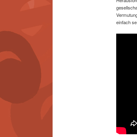
Herausford
gesellscha
Vermutung 
einfach se