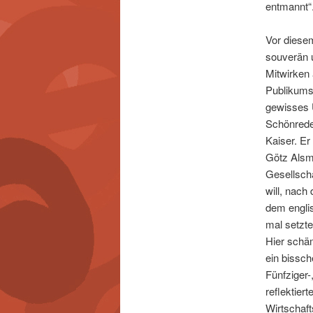
entmannt“
Vor diesem
souverän u
Mitwirken 
Publikumsb
gewisses 
Schönreden
Kaiser. Er
Götz Alsm
Gesellscha
will, nach
dem engli
mal setzte
Hier schä
ein bissch
Fünfziger-
reflektier
Wirtschaf