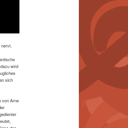
nervt.
antische
 dazu wird
augliches
an sich
n von Arne
der
gedienter
eutet,
 Dass das