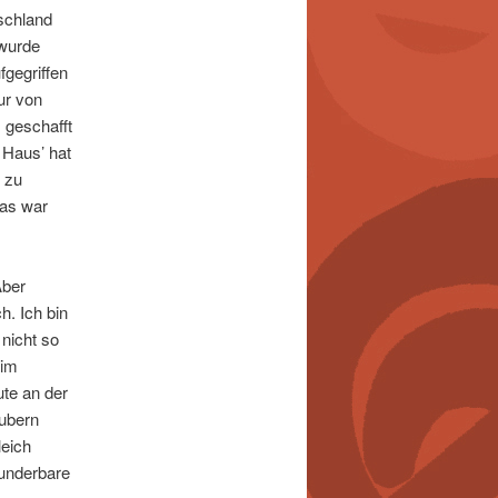
tschland
 wurde
fgegriffen
ur von
s geschafft
 Haus’ hat
e zu
Das war
Aber
h. Ich bin
nicht so
 im
te an der
ubern
leich
wunderbare