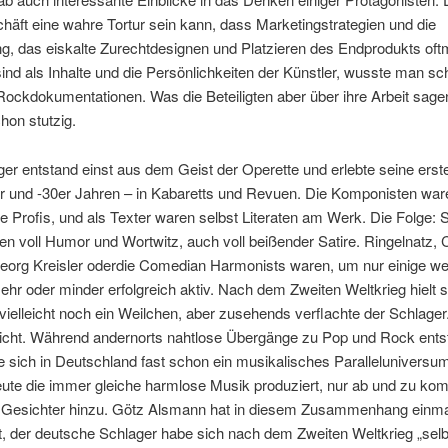
äft eine wahre Tortur sein kann, dass Marketingstrategien und die
g, das eiskalte Zurechtdesignen und Platzieren des Endprodukts oft
sind als Inhalte und die Persönlichkeiten der Künstler, wusste man s
ockdokumentationen. Was die Beteiligten aber über ihre Arbeit sage
hon stutzig.
er entstand einst aus dem Geist der Operette und erlebte seine erste
r und -30er Jahren – in Kabaretts und Revuen. Die Komponisten war
e Profis, und als Texter waren selbst Literaten am Werk. Die Folge: 
en voll Humor und Wortwitz, auch voll beißender Satire. Ringelnatz, C
Georg Kreisler oderdie Comedian Harmonists waren, um nur einige we
hr oder minder erfolgreich aktiv. Nach dem Zweiten Weltkrieg hielt s
ielleicht noch ein Weilchen, aber zusehends verflachte der Schlager
eicht. Während andernorts nahtlose Übergänge zu Pop und Rock ents
e sich in Deutschland fast schon ein musikalisches Paralleluniversum
eute die immer gleiche harmlose Musik produziert, nur ab und zu ko
 Gesichter hinzu. Götz Alsmann hat in diesem Zusammenhang einma
lt, der deutsche Schlager habe sich nach dem Zweiten Weltkrieg „selb