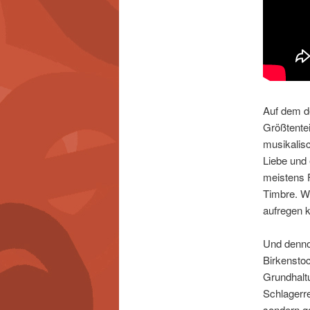
Auf dem d
Größtentei
musikalis
Liebe und 
meistens F
Timbre. W
aufregen 
Und denno
Birkenstoc
Grundhaltu
Schlagerre
sondern ga