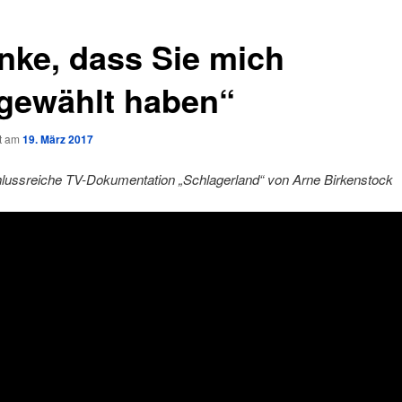
nke, dass Sie mich
gewählt haben“
ht am
19. März 2017
hlussreiche TV-Dokumentation „Schlagerland“ von Arne Birkenstock