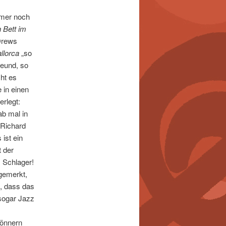
mmer noch
n Bett im
 Drews
llorca
„so
reund, so
ht es
 in einen
erlegt:
ab mal in
 Richard
 ist ein
t der
 Schlager!
 gemerkt,
t, dass das
 sogar Jazz
könnern