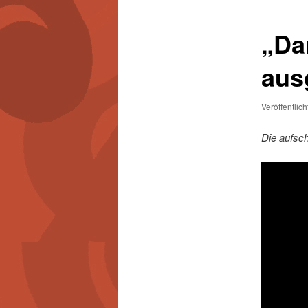
„Da
aus
Veröffentlic
Die aufsc