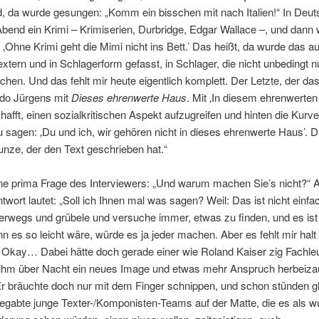
nd, da wurde gesungen: „Komm ein bisschen mit nach Italien!“ In Deu
 Abend ein Krimi – Krimiserien, Durbridge, Edgar Wallace –, und dann
‚Ohne Krimi geht die Mimi nicht ins Bett.’ Das heißt, da wurde das au
xtern und in Schlagerform gefasst, in Schlager, die nicht unbedingt n
chen. Und das fehlt mir heute eigentlich komplett. Der Letzte, der da
Udo Jürgens mit
Dieses ehrenwerte Haus
. Mit ‚In diesem ehrenwerten
hafft, einen sozialkritischen Aspekt aufzugreifen und hinten die Kurv
u sagen: ‚Du und ich, wir gehören nicht in dieses ehrenwerte Haus’. 
nze, der den Text geschrieben hat.“
ine prima Frage des Interviewers: „Und warum machen Sie’s nicht?“ 
twort lautet: „Soll ich Ihnen mal was sagen? Weil: Das ist nicht einfac
rwegs und grübele und versuche immer, etwas zu finden, und es ist 
nn es so leicht wäre, würde es ja jeder machen. Aber es fehlt mir halt
 Okay… Dabei hätte doch gerade einer wie Roland Kaiser zig Fachleu
 ihm über Nacht ein neues Image und etwas mehr Anspruch herbeiza
r bräuchte doch nur mit dem Finger schnippen, und schon stünden g
egabte junge Texter-/Komponisten-Teams auf der Matte, die es als 