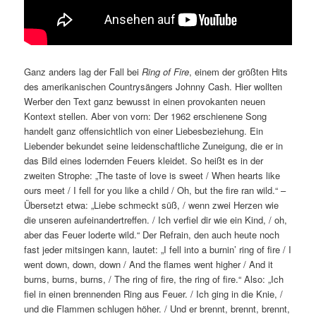
Ganz anders lag der Fall bei
Ring of Fire
, einem der größten Hits
des amerikanischen Countrysängers Johnny Cash. Hier wollten
Werber den Text ganz bewusst in einen provokanten neuen
Kontext stellen. Aber von vorn: Der 1962 erschienene Song
handelt ganz offensichtlich von einer Liebesbeziehung. Ein
Liebender bekundet seine leidenschaftliche Zuneigung, die er in
das Bild eines lodernden Feuers kleidet. So heißt es in der
zweiten Strophe: „The taste of love is sweet / When hearts like
ours meet / I fell for you like a child / Oh, but the fire ran wild.“ –
Übersetzt etwa: „Liebe schmeckt süß, / wenn zwei Herzen wie
die unseren aufeinandertreffen. / Ich verfiel dir wie ein Kind, / oh,
aber das Feuer loderte wild.“ Der Refrain, den auch heute noch
fast jeder mitsingen kann, lautet: „I fell into a burnin’ ring of fire / I
went down, down, down / And the flames went higher / And it
burns, burns, burns, / The ring of fire, the ring of fire.“ Also: „Ich
fiel in einen brennenden Ring aus Feuer. / Ich ging in die Knie, /
und die Flammen schlugen höher. / Und er brennt, brennt, brennt,