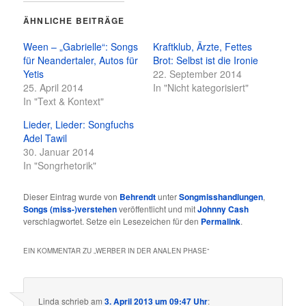
ÄHNLICHE BEITRÄGE
Ween – „Gabrielle“: Songs
Kraftklub, Ärzte, Fettes
für Neandertaler, Autos für
Brot: Selbst ist die Ironie
Yetis
22. September 2014
25. April 2014
In "Nicht kategorisiert"
In "Text & Kontext"
Lieder, Lieder: Songfuchs
Adel Tawil
30. Januar 2014
In "Songrhetorik"
Dieser Eintrag wurde von
Behrendt
unter
Songmisshandlungen
,
Songs (miss-)verstehen
veröffentlicht und mit
Johnny Cash
verschlagwortet. Setze ein Lesezeichen für den
Permalink
.
EIN KOMMENTAR ZU „
WERBER IN DER ANALEN PHASE
“
Linda
schrieb
am
3. April 2013 um 09:47 Uhr
: