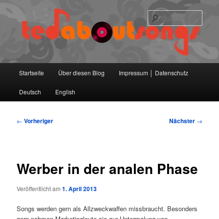
Zum
primären
Such
Inhalt
springen
Hauptmenü
Startseite
Über diesen Blog
Impressum │ Datenschutz
Deutsch
English
Beitragsnavigation
←
Vorheriger
Nächster
→
Werber in der analen Phase
Veröffentlicht am
1. April 2013
Songs werden gern als Allzweckwaffen missbraucht. Besonders
gern nehmen Marketingleute sie zur Untermalung von