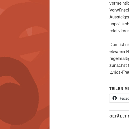
vermeintl
Verwünsch
Aussteiger
unpolitisch
relativier
Dem ist ni
etwa ein 
regelmäßig
zunächst f
Lyrics-Fre
TEILEN MI
Face
GEFÄLLT 