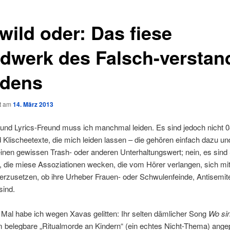
.wild oder: Das fiese
dwerk des Falsch-verstan
dens
ht am
14. März 2013
und Lyrics-Freund muss ich manchmal leiden. Es sind jedoch nicht 0
Klischeetexte, die mich leiden lassen – die gehören einfach dazu u
einen gewissen Trash- oder anderen Unterhaltungswert; nein, es sin
, die miese Assoziationen wecken, die vom Hörer verlangen, sich mit
erzusetzen, ob ihre Urheber Frauen- oder Schwulenfeinde, Antisemit
sind.
 Mal habe ich wegen Xavas gelitten: Ihr selten dämlicher Song
Wo sin
m belegbare „Ritualmorde an Kindern“ (ein echtes Nicht-Thema) ange