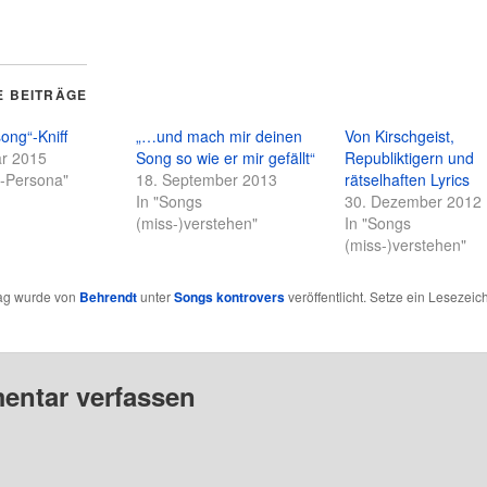
E BEITRÄGE
ong“-Kniff
„…und mach mir deinen
Von Kirschgeist,
ar 2015
Song so wie er mir gefällt“
Republiktigern und
n-Persona"
18. September 2013
rätselhaften Lyrics
In "Songs
30. Dezember 2012
(miss-)verstehen"
In "Songs
(miss-)verstehen"
rag wurde von
Behrendt
unter
Songs kontrovers
veröffentlicht. Setze ein Lesezeic
ntar verfassen