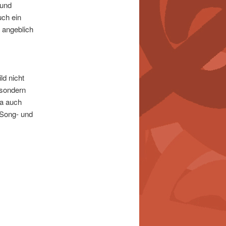
 und
ch ein
 angeblich
ld nicht
 sondern
ja auch
 Song- und