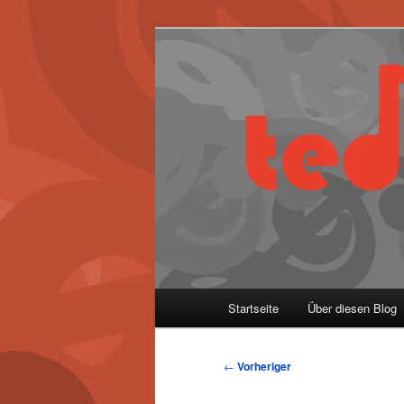
Zum
primären
Inhalt
springen
Hauptmenü
Startseite
Über diesen Blog
Beitragsnavigation
←
Vorheriger