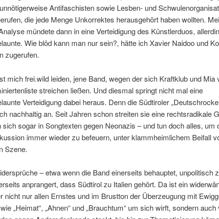
 unnötigerweise Antifaschisten sowie Lesben- und Schwulenorganisat
gerufen, die jede Menge Unkorrektes herausgehört haben wollten. Me
nalyse mündete dann in eine Verteidigung des Künstlerduos, allerdin
launte. Wie blöd kann man nur sein?, hätte ich Xavier Naidoo und K
n zugerufen.
sst mich frei.wild leiden, jene Band, wegen der sich Kraftklub und Mia
iertenliste streichen ließen. Und diesmal springt nicht mal eine
launte Verteidigung dabei heraus. Denn die Südtiroler „Deutschrocke
ch nachhaltig an. Seit Jahren schon streiten sie eine rechtsradikale
 sich sogar in Songtexten gegen Neonazis – und tun doch alles, um 
skussion immer wieder zu befeuern, unter klammheimlichem Beifall v
en Szene.
dersprüche – etwa wenn die Band einerseits behauptet, unpolitisch z
rseits anprangert, dass Südtirol zu Italien gehört. Da ist ein widerwär
r nicht nur allen Ernstes und im Brustton der Überzeugung mit Ewigg
wie „Heimat“, „Ahnen“ und „Brauchtum“ um sich wirft, sondern auch v