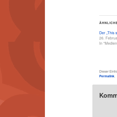
ÄHNLICH
Der „This s
26. Febru
In "Medie
Dieser Eint
Permalink
.
Komme