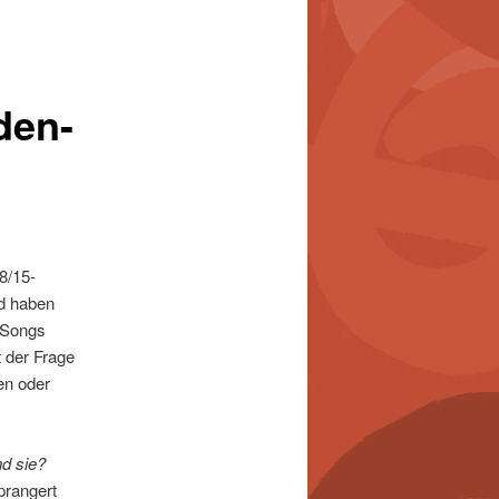
den-
8/15-
nd haben
d Songs
 der Frage
en oder
d sie?
prangert