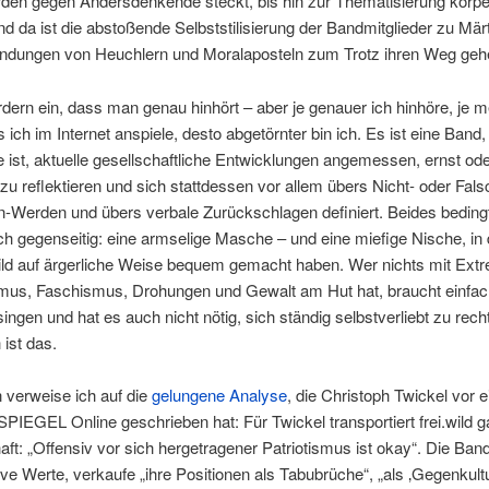
den gegen Andersdenkende steckt, bis hin zur Thematisierung körper
d da ist die abstoßende Selbststilisierung der Bandmitglieder zu Märt
eindungen von Heuchlern und Moralaposteln zum Trotz ihren Weg geh
fordern ein, dass man genau hinhört – aber je genauer ich hinhöre, je
 ich im Internet anspiele, desto abgetörnter bin ich. Es ist eine Band, 
e ist, aktuelle gesellschaftliche Entwicklungen angemessen, ernst od
zu reflektieren und sich stattdessen vor allem übers Nicht- oder Fals
n-Werden und übers verbale Zurückschlagen definiert. Beides beding
ch gegenseitig: eine armselige Masche – und eine miefige Nische, in 
wild auf ärgerliche Weise bequem gemacht haben. Wer nichts mit Ext
smus, Faschismus, Drohungen und Gewalt am Hut hat, braucht einfac
ingen und hat es auch nicht nötig, sich ständig selbstverliebt zu recht
 ist das.
 verweise ich auf die
gelungene Analyse
, die Christoph Twickel vor e
SPIEGEL Online geschrieben hat: Für Twickel transportiert frei.wild g
aft: „Offensiv vor sich hergetragener Patriotismus ist okay“. Die Band
ve Werte, verkaufe „ihre Positionen als Tabubrüche“, „als ‚Gegenkultu