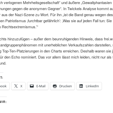
ich verlogenen Mehrheitsgesellschaft“ und äußere „Gewaltphantasien
ungen gegen die anonymen Gegner“. In Twickels Analyse kommt au
 aus der Nazi-Szene zu Wort. Für ihn „ist die Band genau wegen des
en Patriotismus ‚furchtbar gefährlich’: ‚Was sie auf jeden Fall tun: Sie
en Rechtsextremismus.’“
chts hinzuzufügen – außer dem beunruhigenden Hinweis, dass frei.wi
Randgruppenphänomen mit unerheblichen Verkaufszahlen darstellen,
 Top-Ten-Platzierungen in den Charts erreichen. Deshalb waren sie 
ür den Echo nominiert. Das vor allem lässt mich leiden, nicht nur als
und.
T:
book
X
E-Mail
Drucken
LinkedIn
MIR: