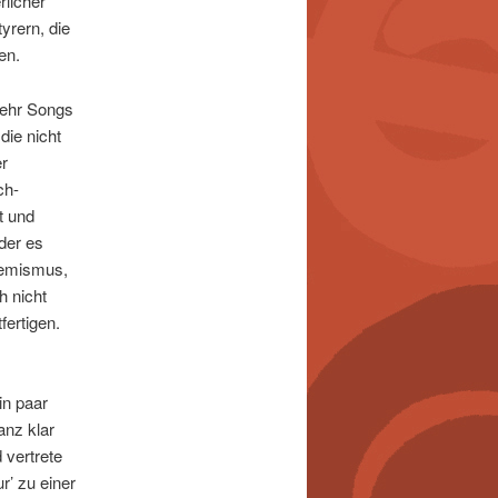
licher
yrern, die
en.
 mehr Songs
die nicht
er
ch-
t und
der es
remismus,
h nicht
fertigen.
in paar
anz klar
 vertrete
r’ zu einer