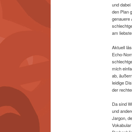
und dabei
den Plan 
genauere A
schlechtge
am liebste
Aktuell lä
Echo-Nomin
schlechtge
mich einfa
ab, äußern
leidige Di
der recht
Da sind Wi
und andere
Jargon, de
Vokabular 