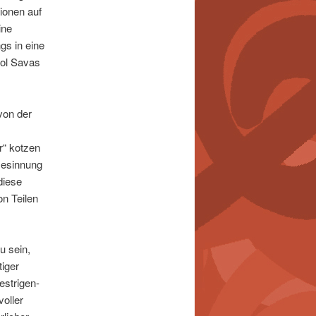
ionen auf
ine
gs in eine
ool Savas
 von der
r“ kotzen
 Gesinnung
diese
on Teilen
u sein,
tiger
estrigen-
oller