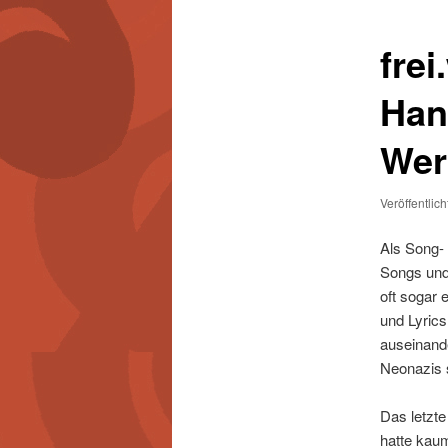
frei
Han
Wer
Veröffentlic
Als Song- 
Songs und 
oft sogar 
und Lyrics
auseinand
Neonazis 
Das letzte
hatte kau