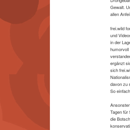
Drohgebär
Gewalt. Un
allen Anf
frei.wild 
und Videos
in der Lag
humorvoll 
verstande
ergänzt si
sich frei.
Nationali
davon zu s
So einfach
Ansonsten
Tagen für 
die Botsch
konservati